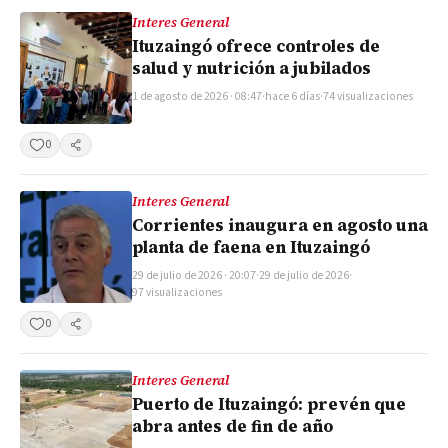
Interes General
Ituzaingó ofrece controles de
salud y nutrición a jubilados
1 de agosto de 2026 · 08:47
·
hace 6 días
·
74 visualizaciones
0
Compartir
Interes General
Corrientes inaugura en agosto una
planta de faena en Ituzaingó
29 de julio de 2026 · 20:07
·
29 de julio de 2026
·
97 visualizaciones
0
Compartir
Interes General
Puerto de Ituzaingó: prevén que
abra antes de fin de año