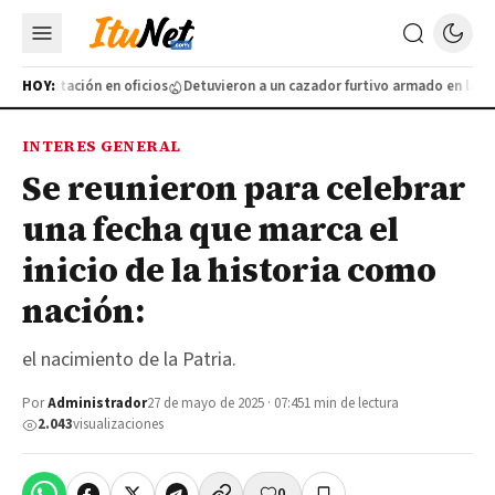
 capacitación en oficios
HOY:
Detuvieron a un cazador furtivo armado en la Rut
INTERES GENERAL
Se reunieron para celebrar
una fecha que marca el
inicio de la historia como
nación:
el nacimiento de la Patria.
Por
Administrador
27 de mayo de 2025 · 07:45
1 min de lectura
2.043
visualizaciones
0