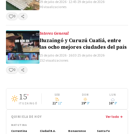
29 de julio de 2026 · 12:45
·
29 de julio de 2026
·
96 visualizaciones
0
Compartir
Interes General
Ituzaingó y Curuzú Cuatiá, entre
las ocho mejores ciudades del país
25 de julio de 2026 · 16:03
·
25 de julio de 2026
·
152 visualizaciones
0
Compartir
15
°
SÁB
DOM
LUN
21°
11°
19°
9°
16°
9°
ITUZAINGÓ
QUINIELA DE HOY
Ver todo →
MATUTINA
Correntina
Ciudad B.A.
Bonaerense
Santa Fe