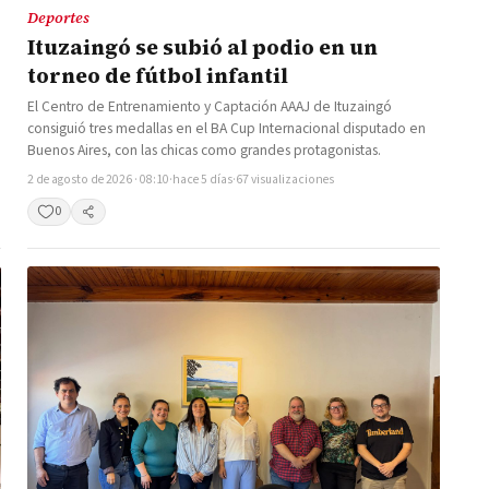
Deportes
Ituzaingó se subió al podio en un
torneo de fútbol infantil
El Centro de Entrenamiento y Captación AAAJ de Ituzaingó
consiguió tres medallas en el BA Cup Internacional disputado en
Buenos Aires, con las chicas como grandes protagonistas.
2 de agosto de 2026 · 08:10
·
hace 5 días
·
67 visualizaciones
0
Compartir