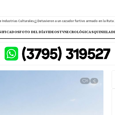
ias Culturales
Detuvieron a un cazador furtivo armado en la Ruta 12
Ituz
SIFICADOS
FOTO DEL DÍA
VIDEOS
TV
NECROLÓGICAS
QUINIELA
D
0
Compartir