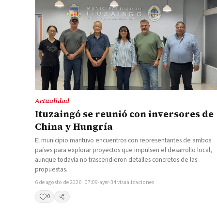
gravedad para arro
Ituzaingó
Dos ingenieros civiles definieron el lugar y la ingeniería 
agua a una arrocera correntina sin usar bombas, aprove
Yacyretá.
Actualidad
Ituzaingó se reunió con inversores de
China y Hungría
El municipio mantuvo encuentros con representantes de ambos
países para explorar proyectos que impulsen el desarrollo local,
aunque todavía no trascendieron detalles concretos de las
propuestas.
6 de agosto de 2026 · 07:09
·
ayer
·
34 visualizaciones
0
Compartir