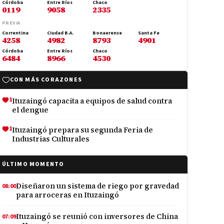
Córdoba
Entre Ríos
Chaco
0119
9058
2335
PREVIA
Correntina
Ciudad B.A.
Bonaerense
Santa Fe
4258
4982
8793
4901
Córdoba
Entre Ríos
Chaco
6484
8966
4530
CON MÁS CORAZONES
1
Ituzaingó capacita a equipos de salud contra
el dengue
1
Ituzaingó prepara su segunda Feria de
Industrias Culturales
ÚLTIMO MOMENTO
Diseñaron un sistema de riego por gravedad
08:00
para arroceras en Ituzaingó
Ituzaingó se reunió con inversores de China
07:09