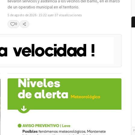
llevaron servicios y asistencia a los vecinos del barrio, en el marco
de un operativo municipal en el territorio.
5 de agosto de 2026 · 15:22
·
ayer
·
37 visualizaciones
0
Compartir
P