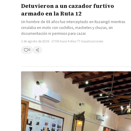
Detuvieron a un cazador furtivo
armado en la Ruta 12
Un hombre de 68 años fue interceptado en Ituzaingó mientras
circulaba en moto con cuchillos, machetes y chuzas, sin
documentación ni permisos para cazar.
2 de agosto de 2026 · 17:06
·
hace 4 días
·
77 visualizaciones
0
Compartir