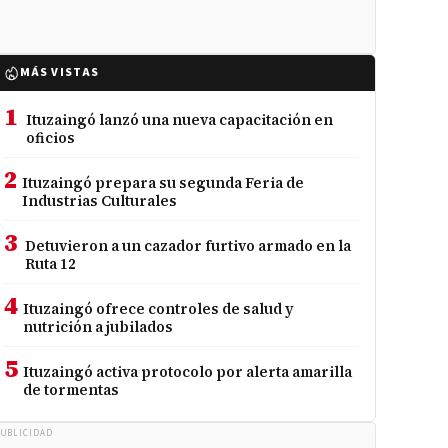
MÁS VISTAS
1
Ituzaingó lanzó una nueva capacitación en
oficios
2
Ituzaingó prepara su segunda Feria de
Industrias Culturales
3
Detuvieron a un cazador furtivo armado en la
Ruta 12
4
Ituzaingó ofrece controles de salud y
nutrición a jubilados
5
Ituzaingó activa protocolo por alerta amarilla
de tormentas
UBLICIDAD