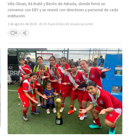
Villa Olivari, Itá Ibaté y Berón de Astrada, donde firmó un
convenio con EBY y se reunió con directores y personal de cada
institución.
2 de agosto de 2026 · 20:35
·
hace 4 días
·
65 visualizaciones
0
Compartir