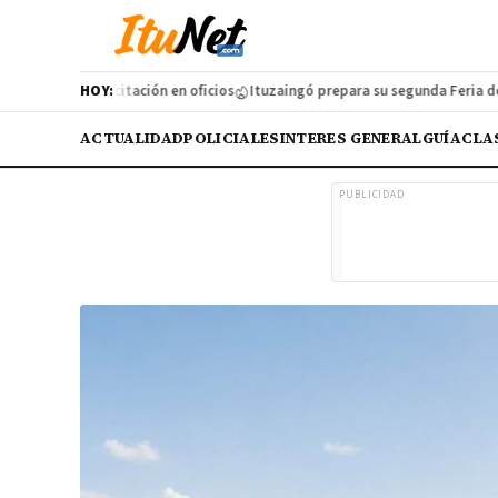
eva capacitación en oficios
HOY:
Ituzaingó prepara su segunda Feria de Industr
ACTUALIDAD
POLICIALES
INTERES GENERAL
GUÍA
CLA
PUBLICIDAD