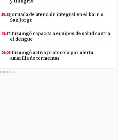
y Hungría
Jornada de atención integral en el barrio
15:22
San Jorge
Ituzaingó capacita a equipos de salud contra
08:17
el dengue
Ituzaingó activa protocolo por alerta
09:06
amarilla de tormentas
UBLICIDAD