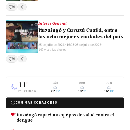
0
Compartir
Interes General
Ituzaingó y Curuzú Cuatiá, entre
las ocho mejores ciudades del país
25 de julio de 2026 · 16:03
·
25 de julio de 2026
·
149 visualizaciones
0
Compartir
11
°
SÁB
DOM
LUN
21°
12°
19°
9°
16°
10°
ITUZAINGÓ
CON MÁS CORAZONES
1
Ituzaingó capacita a equipos de salud contra el
dengue