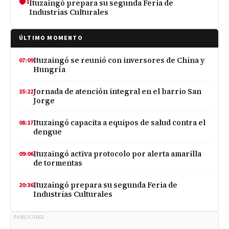
1
Ituzaingó prepara su segunda Feria de
Industrias Culturales
ÚLTIMO MOMENTO
Ituzaingó se reunió con inversores de China y
07:09
Hungría
Jornada de atención integral en el barrio San
15:22
Jorge
Ituzaingó capacita a equipos de salud contra el
08:17
dengue
Ituzaingó activa protocolo por alerta amarilla
09:06
de tormentas
Ituzaingó prepara su segunda Feria de
20:36
Industrias Culturales
PUBLICIDAD