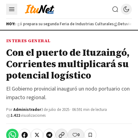
Ituzaingó prepara su segunda Feria de Industrias Culturales
HOY:
Detuvieron a
INTERES GENERAL
Con el puerto de Ituzaingó,
Corrientes multiplicará su
potencial logístico
El Gobierno provincial inauguró un nodo portuario con
impacto regional.
Por
Administrador
3 de julio de 2025 · 06:59
1 min de lectura
1.421
visualizaciones
0