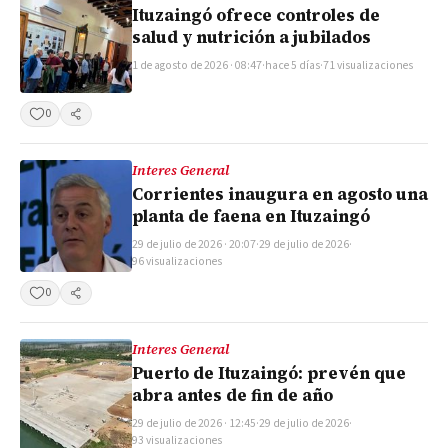
Ituzaingó ofrece controles de
salud y nutrición a jubilados
1 de agosto de 2026 · 08:47
·
hace 5 días
·
71 visualizaciones
0
Compartir
Interes General
Corrientes inaugura en agosto una
planta de faena en Ituzaingó
29 de julio de 2026 · 20:07
·
29 de julio de 2026
·
96 visualizaciones
0
Compartir
Interes General
Puerto de Ituzaingó: prevén que
abra antes de fin de año
29 de julio de 2026 · 12:45
·
29 de julio de 2026
·
93 visualizaciones