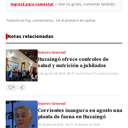
Ingresá para comentar
— leer es gratis, comentar también.
Todavía no hay comentarios. Sé el primero en opinar.
Notas relacionadas
Interes General
Ituzaingó ofrece controles de
salud y nutrición a jubilados
1 de agosto de 2026 · 08:47
·
hace 6 días
·
72 visualizaciones
0
Compartir
Interes General
Corrientes inaugura en agosto una
planta de faena en Ituzaingó
29 de julio de 2026 · 20:07
·
29 de julio de 2026
·