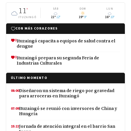
11
°
SÁB
DOM
LUN
21°
12°
19°
9°
16°
10°
ITUZAINGÓ
CON MÁS CORAZONES
1
Ituzaingó capacita a equipos de salud contra el
dengue
1
Ituzaingó prepara su segunda Feria de
Industrias Culturales
ÚLTIMO MOMENTO
Diseñaron un sistema de riego por gravedad
08:00
para arroceras en Ituzaingó
Ituzaingó se reunió con inversores de China y
07:09
Hungría
Jornada de atención integral en el barrio San
15:22