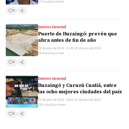
97 visualizaciones
0
Compartir
Interes General
Puerto de Ituzaingó: prevén que
abra antes de fin de año
29 de julio de 2026 · 12:45
·
29 de julio de 2026
·
96 visualizaciones
0
Compartir
Interes General
Ituzaingó y Curuzú Cuatiá, entre
las ocho mejores ciudades del país
25 de julio de 2026 · 16:03
·
25 de julio de 2026
·
150 visualizaciones
0
Compartir