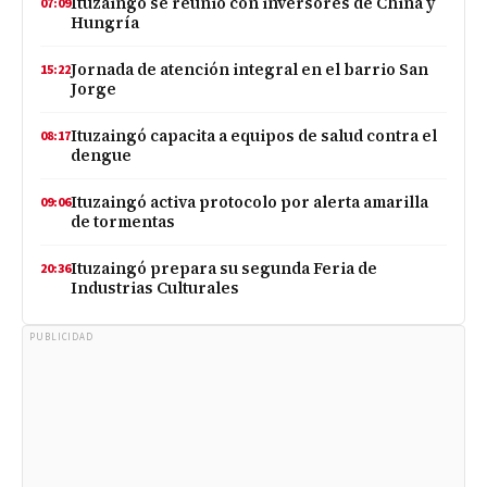
Ituzaingó se reunió con inversores de China y
07:09
Hungría
Jornada de atención integral en el barrio San
15:22
Jorge
Ituzaingó capacita a equipos de salud contra el
08:17
dengue
Ituzaingó activa protocolo por alerta amarilla
09:06
de tormentas
Ituzaingó prepara su segunda Feria de
20:36
Industrias Culturales
PUBLICIDAD