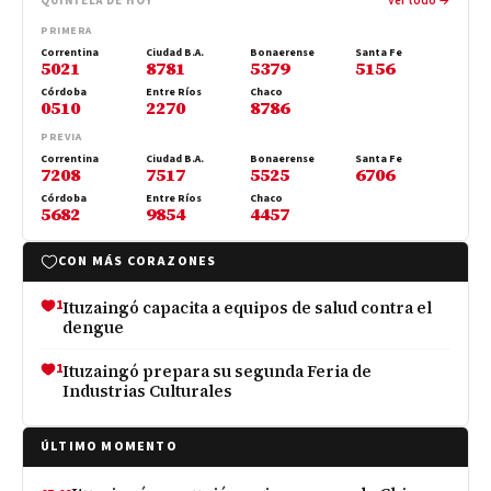
QUINIELA DE HOY
Ver todo →
PRIMERA
Correntina
Ciudad B.A.
Bonaerense
Santa Fe
5021
8781
5379
5156
Córdoba
Entre Ríos
Chaco
0510
2270
8786
PREVIA
Correntina
Ciudad B.A.
Bonaerense
Santa Fe
7208
7517
5525
6706
Córdoba
Entre Ríos
Chaco
5682
9854
4457
CON MÁS CORAZONES
1
Ituzaingó capacita a equipos de salud contra el
dengue
1
Ituzaingó prepara su segunda Feria de
Industrias Culturales
ÚLTIMO MOMENTO