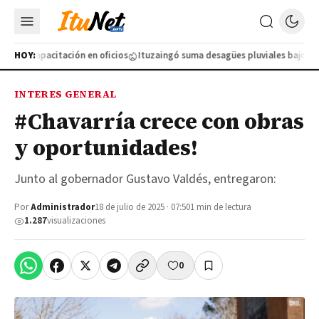
ueva capacitación en oficios
HOY:
Ituzaingó suma desagües pluviales bajo tier
INTERES GENERAL
#Chavarría crece con obras
y oportunidades!
Junto al gobernador Gustavo Valdés, entregaron:
Por
Administrador
18 de julio de 2025 · 07:50
1 min de lectura
1.287
visualizaciones
0