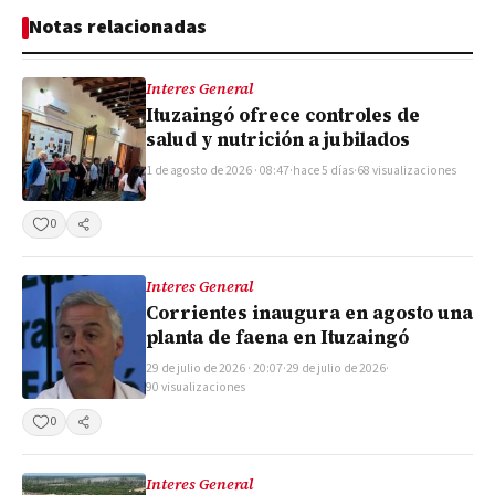
Notas relacionadas
Interes General
Ituzaingó ofrece controles de
salud y nutrición a jubilados
1 de agosto de 2026 · 08:47
·
hace 5 días
·
68 visualizaciones
0
Compartir
Interes General
Corrientes inaugura en agosto una
planta de faena en Ituzaingó
29 de julio de 2026 · 20:07
·
29 de julio de 2026
·
90 visualizaciones
0
Compartir
Interes General