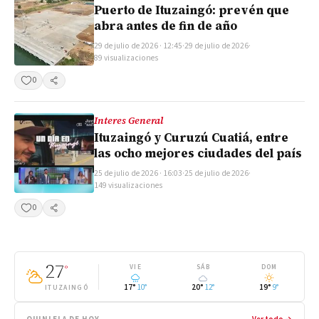
Puerto de Ituzaingó: prevén que
abra antes de fin de año
29 de julio de 2026 · 12:45
·
29 de julio de 2026
·
89 visualizaciones
0
Compartir
Interes General
Ituzaingó y Curuzú Cuatiá, entre
las ocho mejores ciudades del país
25 de julio de 2026 · 16:03
·
25 de julio de 2026
·
149 visualizaciones
0
Compartir
27
°
VIE
SÁB
DOM
17°
10°
20°
12°
19°
9°
ITUZAINGÓ