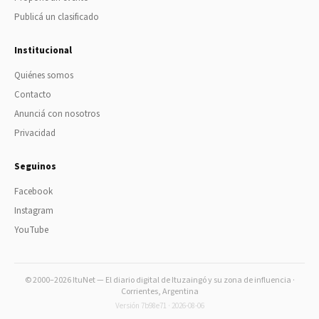
Publicá un clasificado
Institucional
Quiénes somos
Contacto
Anunciá con nosotros
Privacidad
Seguinos
Facebook
Instagram
YouTube
© 2000–2026 ItuNet — El diario digital de Ituzaingó y su zona de influencia ·
Corrientes, Argentina
Versión 7b98e71 · 2026-08-06