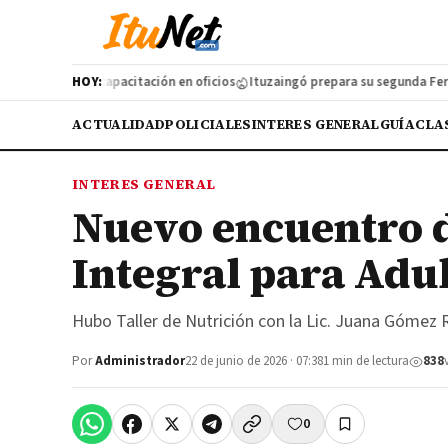
zó una nueva capacitación en oficios
HOY:
Ituzaingó prepara su segunda Feria de
ACTUALIDAD
POLICIALES
INTERES GENERAL
GUÍA
CLA
INTERES GENERAL
Nuevo encuentro d
Integral para Adu
Hubo Taller de Nutrición con la Lic. Juana Gómez
Por
Administrador
22 de junio de 2026 · 07:38
1 min de lectura
838
0