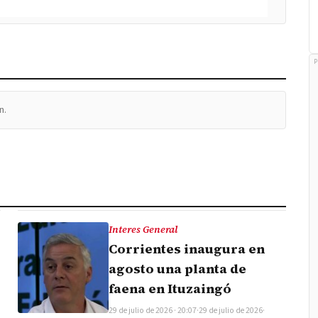
P
n.
Interes General
Corrientes inaugura en
agosto una planta de
faena en Ituzaingó
29 de julio de 2026 · 20:07
·
29 de julio de 2026
·