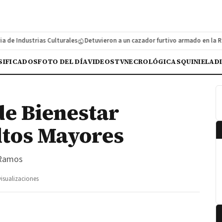
 Industrias Culturales
Detuvieron a un cazador furtivo armado en la Ruta 
SIFICADOS
FOTO DEL DÍA
VIDEOS
TV
NECROLÓGICAS
QUINIELA
D
e Bienestar
ltos Mayores
 Ramos
visualizaciones