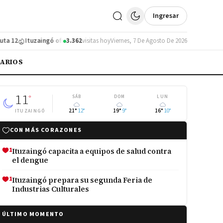
Ingresar
12
Ituzaingó ofrece controles de salud y nutrición a jubilados
3.362
visitas hoy
Viernes, 7 De Agosto De 2026
Ituzaingó 
IARIOS
11
°
SÁB
DOM
LUN
21°
12°
19°
9°
16°
10°
ITUZAINGÓ
CON MÁS CORAZONES
1
Ituzaingó capacita a equipos de salud contra
el dengue
1
Ituzaingó prepara su segunda Feria de
Industrias Culturales
ÚLTIMO MOMENTO