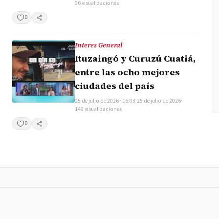
96 visualizaciones
0
Compartir
Interes General
Ituzaingó y Curuzú Cuatiá,
entre las ocho mejores
ciudades del país
25 de julio de 2026 · 16:03
·
25 de julio de 2026
·
149 visualizaciones
0
Compartir