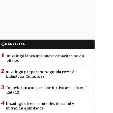
MÁS VISTAS
1
Ituzaingó lanzó una nueva capacitación en
oficios
2
Ituzaingó prepara su segunda Feria de
Industrias Culturales
3
Detuvieron a un cazador furtivo armado en la
Ruta 12
4
Ituzaingó ofrece controles de salud y
nutrición a jubilados