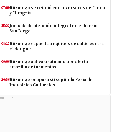
Ituzaingó se reunió con inversores de China
07:09
y Hungría
Jornada de atención integral en el barrio
15:22
San Jorge
Ituzaingó capacita a equipos de salud contra
08:17
el dengue
Ituzaingó activa protocolo por alerta
09:06
amarilla de tormentas
Ituzaingó prepara su segunda Feria de
20:36
Industrias Culturales
UBLICIDAD