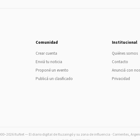
Comunidad
Institucional
Crear cuenta
Quiénes somos
Enviá tu noticia
Contacto
Proponé un evento
Anunciá con no
Publicá un clasificado
Privacidad
00–2026 ItuNet — El diario digital de Ituzaingó y su zona de influencia · Corrientes, Arge