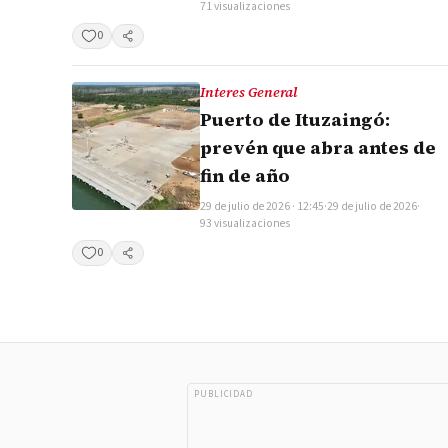
71 visualizaciones
0
Compartir
Interes General
Puerto de Ituzaingó:
prevén que abra antes de
fin de año
29 de julio de 2026 · 12:45
·
29 de julio de 2026
·
93 visualizaciones
0
Compartir
PUBLICIDAD