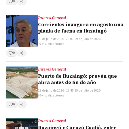
0
Compartir
Interes General
Corrientes inaugura en agosto una
planta de faena en Ituzaingó
29 de julio de 2026 · 20:07
·
29 de julio de 2026
·
97 visualizaciones
0
Compartir
Interes General
Puerto de Ituzaingó: prevén que
abra antes de fin de año
29 de julio de 2026 · 12:45
·
29 de julio de 2026
·
96 visualizaciones
0
Compartir
Interes General
Ituzaingó y Curuzú Cuatiá, entre