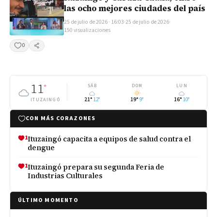
las ocho mejores ciudades del país
25 de julio de 2026 · 16:03
·
25 de julio de 2026
·
150 visualizaciones
0
Compartir
11
°
SÁB
DOM
LUN
21°
12°
19°
9°
16°
10°
ITUZAINGÓ
CON MÁS CORAZONES
1
Ituzaingó capacita a equipos de salud contra el
dengue
1
Ituzaingó prepara su segunda Feria de
Industrias Culturales
ÚLTIMO MOMENTO