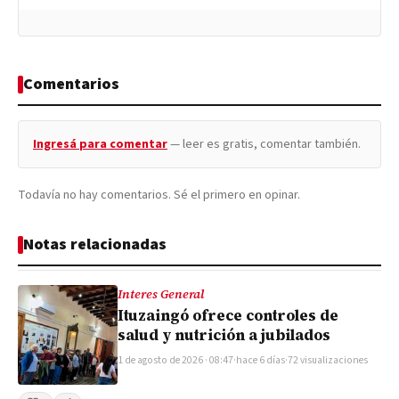
Comentarios
Ingresá para comentar
— leer es gratis, comentar también.
Todavía no hay comentarios. Sé el primero en opinar.
Notas relacionadas
Interes General
Ituzaingó ofrece controles de
salud y nutrición a jubilados
1 de agosto de 2026 · 08:47
·
hace 6 días
·
72 visualizaciones