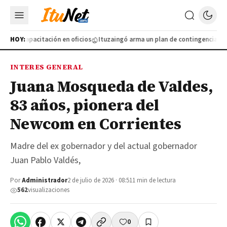
ueva capacitación en oficios
HOY:
Ituzaingó arma un plan de contingencia por E
INTERES GENERAL
Juana Mosqueda de Valdes,
83 años, pionera del
Newcom en Corrientes
Madre del ex gobernador y del actual gobernador
Juan Pablo Valdés,
Por
Administrador
2 de julio de 2026 · 08:51
1 min de lectura
562
visualizaciones
0