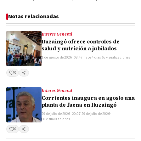
Notas relacionadas
Interes General
Ituzaingó ofrece controles de
salud y nutrición a jubilados
1 de agosto de 2026 · 08:47
·
hace 4 días
·
65 visualizaciones
0
Compartir
Interes General
Corrientes inaugura en agosto una
planta de faena en Ituzaingó
29 de julio de 2026 · 20:07
·
29 de julio de 2026
·
88 visualizaciones
0
Compartir