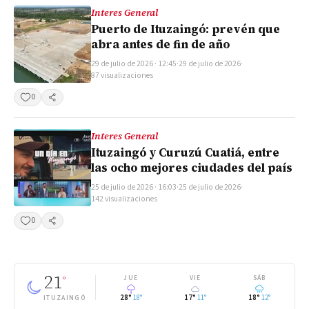
Interes General
Puerto de Ituzaingó: prevén que
abra antes de fin de año
29 de julio de 2026 · 12:45
·
29 de julio de 2026
·
87 visualizaciones
0
Compartir
Interes General
Ituzaingó y Curuzú Cuatiá, entre
las ocho mejores ciudades del país
25 de julio de 2026 · 16:03
·
25 de julio de 2026
·
142 visualizaciones
0
Compartir
21
°
JUE
VIE
SÁB
28°
18°
17°
11°
18°
12°
ITUZAINGÓ