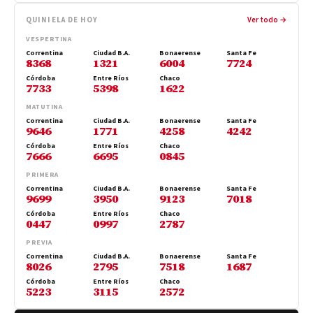
QUINIELA DE HOY
Ver todo →
VESPERTINA
Correntina
Ciudad B.A.
Bonaerense
Santa Fe
8368
1321
6004
7724
Córdoba
Entre Ríos
Chaco
7733
5398
1622
MATUTINA
Correntina
Ciudad B.A.
Bonaerense
Santa Fe
9646
1771
4258
4242
Córdoba
Entre Ríos
Chaco
7666
6695
0845
PRIMERA
Correntina
Ciudad B.A.
Bonaerense
Santa Fe
9699
3950
9123
7018
Córdoba
Entre Ríos
Chaco
0447
0997
2787
PREVIA
Correntina
Ciudad B.A.
Bonaerense
Santa Fe
8026
2795
7518
1687
Córdoba
Entre Ríos
Chaco
5223
3115
2572