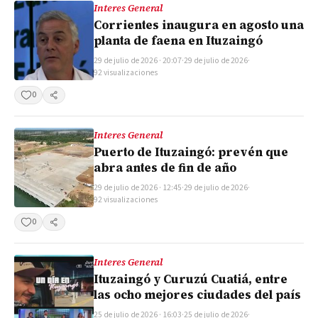
Interes General
Corrientes inaugura en agosto una
planta de faena en Ituzaingó
29 de julio de 2026 · 20:07
·
29 de julio de 2026
·
92 visualizaciones
0
Compartir
Interes General
Puerto de Ituzaingó: prevén que
abra antes de fin de año
29 de julio de 2026 · 12:45
·
29 de julio de 2026
·
92 visualizaciones
0
Compartir
Interes General
Ituzaingó y Curuzú Cuatiá, entre
las ocho mejores ciudades del país
25 de julio de 2026 · 16:03
·
25 de julio de 2026
·