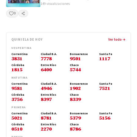
149 visualizaciones
0
Compartir
QUINIELA DE HOY
Ver todo →
VESPERTINA
Correntina
Ciudad B.A.
Bonaerense
Santa Fe
3831
7778
9501
1117
Córdoba
Entre Ríos
Chaco
1815
6400
5744
MATUTINA
Correntina
Ciudad B.A.
Bonaerense
Santa Fe
9581
4946
1902
7521
Córdoba
Entre Ríos
Chaco
3756
8397
8339
PRIMERA
Correntina
Ciudad B.A.
Bonaerense
Santa Fe
5021
8781
5379
5156
Córdoba
Entre Ríos
Chaco
0510
2270
8786
PREVIA