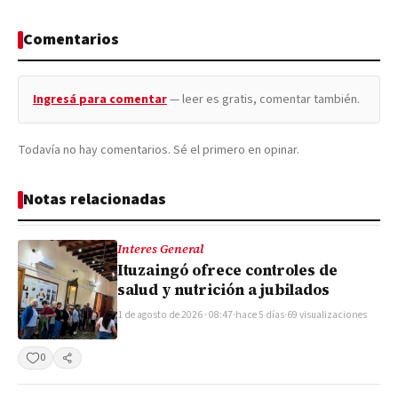
Comentarios
Ingresá para comentar
— leer es gratis, comentar también.
Todavía no hay comentarios. Sé el primero en opinar.
Notas relacionadas
Interes General
Ituzaingó ofrece controles de
salud y nutrición a jubilados
1 de agosto de 2026 · 08:47
·
hace 5 días
·
69 visualizaciones
0
Compartir