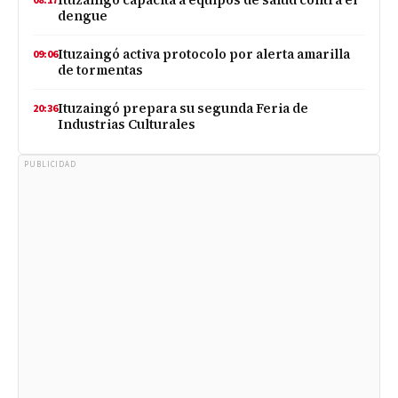
08:17
dengue
Ituzaingó activa protocolo por alerta amarilla
09:06
de tormentas
Ituzaingó prepara su segunda Feria de
20:36
Industrias Culturales
PUBLICIDAD