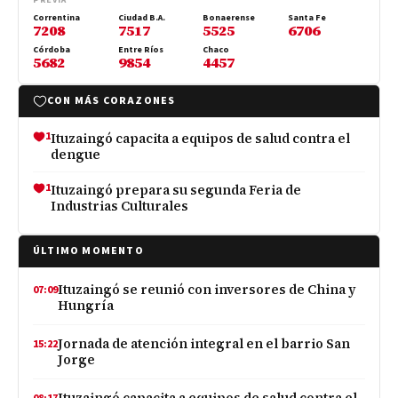
Correntina
Ciudad B.A.
Bonaerense
Santa Fe
7208
7517
5525
6706
Córdoba
Entre Ríos
Chaco
5682
9854
4457
CON MÁS CORAZONES
1
Ituzaingó capacita a equipos de salud contra el
dengue
1
Ituzaingó prepara su segunda Feria de
Industrias Culturales
ÚLTIMO MOMENTO
Ituzaingó se reunió con inversores de China y
07:09
Hungría
Jornada de atención integral en el barrio San
15:22
Jorge
Ituzaingó capacita a equipos de salud contra el