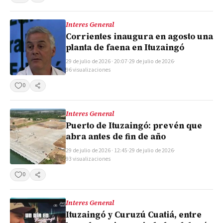
Interes General
Corrientes inaugura en agosto una
planta de faena en Ituzaingó
29 de julio de 2026 · 20:07
·
29 de julio de 2026
·
96 visualizaciones
0
Compartir
Interes General
Puerto de Ituzaingó: prevén que
abra antes de fin de año
29 de julio de 2026 · 12:45
·
29 de julio de 2026
·
93 visualizaciones
0
Compartir
Interes General
Ituzaingó y Curuzú Cuatiá, entre