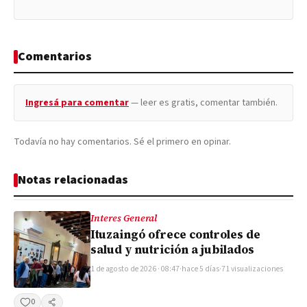
Comentarios
Ingresá para comentar
— leer es gratis, comentar también.
Todavía no hay comentarios. Sé el primero en opinar.
Notas relacionadas
Interes General
Ituzaingó ofrece controles de
salud y nutrición a jubilados
1 de agosto de 2026 · 08:47
·
hace 5 días
·
71 visualizaciones
0
Compartir