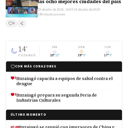
las ocho mejores ciudades del país
25 de julio de 2026 · 16:03
·
25 de julio de 2026
·
149 visualizaciones
0
Compartir
14
°
SÁB
DOM
LUN
20°
12°
19°
9°
17°
9°
ITUZAINGÓ
CON MÁS CORAZONES
1
Ituzaingó capacita a equipos de salud contra el
dengue
1
Ituzaingó prepara su segunda Feria de
Industrias Culturales
ÚLTIMO MOMENTO
Ituzaingó se reunió con inversores de China y
07:09