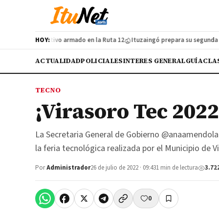
n cazador furtivo armado en la Ruta 12
HOY:
Ituzaingó prepara su segunda Feria
ACTUALIDAD
POLICIALES
INTERES GENERAL
GUÍA
CLA
TECNO
¡Virasoro Tec 2022
La Secretaria General de Gobierno @anaamendola08
la feria tecnológica realizada por el Municipio de V
Por
Administrador
26 de julio de 2022 · 09:43
1 min de lectura
3.72
0