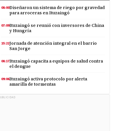
Diseñaron un sistema de riego por gravedad
08:00
para arroceras en Ituzaingó
Ituzaingó se reunió con inversores de China
07:09
y Hungría
Jornada de atención integral en el barrio
15:22
San Jorge
Ituzaingó capacita a equipos de salud contra
08:17
el dengue
Ituzaingó activa protocolo por alerta
09:06
amarilla de tormentas
UBLICIDAD