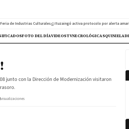
 de Industrias Culturales
Ituzaingó activa protocolo por alerta amarilla
SIFICADOS
FOTO DEL DÍA
VIDEOS
TV
NECROLÓGICAS
QUINIELA
D
!
 junto con la Dirección de Modernización visitaron
irasoro.
2
visualizaciones