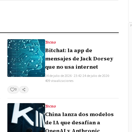
P
Tecno
Bitchat: la app de
mensajes de Jack Dorsey
que no usa internet
24 de julio de 2026 · 23:42
·
24 de julio de 2026
·
409 visualizaciones
0
Compartir
Tecno
China lanza dos modelos
de IA que desafían a
OpenAI y Anthropic