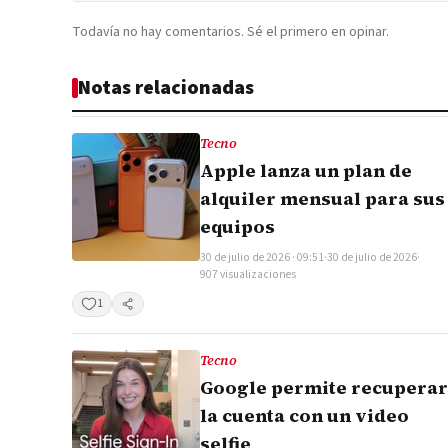
Todavía no hay comentarios. Sé el primero en opinar.
Notas relacionadas
Tecno
Apple lanza un plan de
alquiler mensual para sus
equipos
30 de julio de 2026 · 09:51
·
30 de julio de 2026
·
907 visualizaciones
1
Compartir
Tecno
Google permite recuperar
la cuenta con un video
selfie