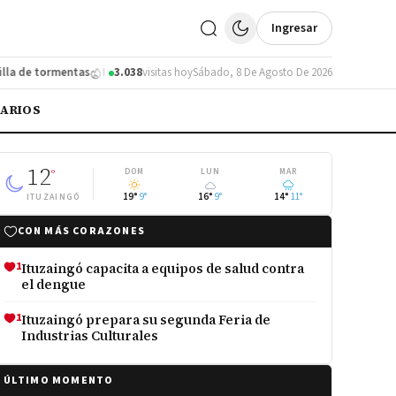
Ingresar
 de tormentas
Ituzaingó se subió al podio en un torneo de fútbol infantil
3.038
visitas hoy
Sábado, 8 De Agosto De 2026
IARIOS
12
°
DOM
LUN
MAR
19°
9°
16°
9°
14°
11°
ITUZAINGÓ
CON MÁS CORAZONES
1
Ituzaingó capacita a equipos de salud contra
el dengue
1
Ituzaingó prepara su segunda Feria de
Industrias Culturales
ÚLTIMO MOMENTO