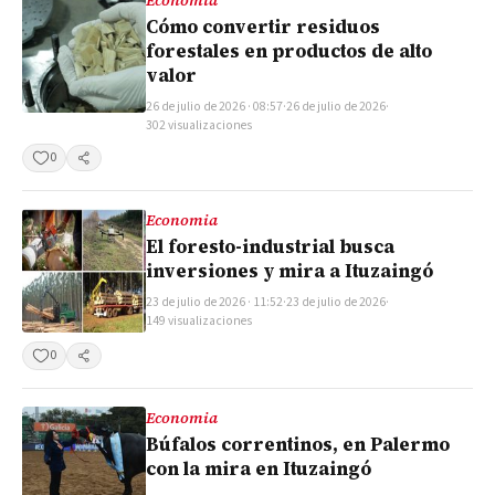
Cómo convertir residuos
forestales en productos de alto
valor
26 de julio de 2026 · 08:57
·
26 de julio de 2026
·
302 visualizaciones
0
Compartir
Economia
El foresto-industrial busca
inversiones y mira a Ituzaingó
23 de julio de 2026 · 11:52
·
23 de julio de 2026
·
149 visualizaciones
0
Compartir
Economia
Búfalos correntinos, en Palermo
con la mira en Ituzaingó