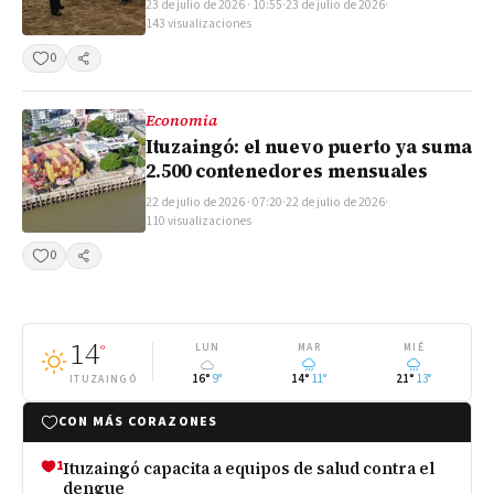
23 de julio de 2026 · 10:55
·
23 de julio de 2026
·
143 visualizaciones
0
Compartir
Economia
Ituzaingó: el nuevo puerto ya suma
2.500 contenedores mensuales
22 de julio de 2026 · 07:20
·
22 de julio de 2026
·
110 visualizaciones
0
Compartir
14
°
LUN
MAR
MIÉ
16°
9°
14°
11°
21°
13°
ITUZAINGÓ
CON MÁS CORAZONES
1
Ituzaingó capacita a equipos de salud contra el
dengue