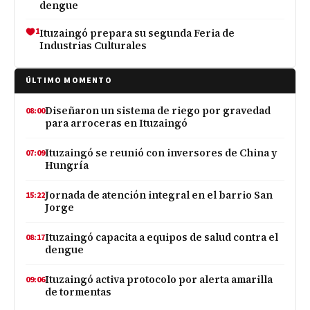
dengue
1
Ituzaingó prepara su segunda Feria de
Industrias Culturales
ÚLTIMO MOMENTO
Diseñaron un sistema de riego por gravedad
08:00
para arroceras en Ituzaingó
Ituzaingó se reunió con inversores de China y
07:09
Hungría
Jornada de atención integral en el barrio San
15:22
Jorge
Ituzaingó capacita a equipos de salud contra el
08:17
dengue
Ituzaingó activa protocolo por alerta amarilla
09:06
de tormentas