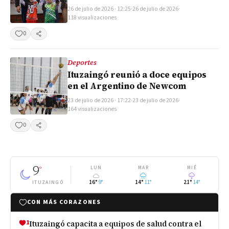
26 de julio de 2026 · 12:25
·
26 de julio de 2026
·
118 visualizaciones
0
Compartir
Deportes
Ituzaingó reunió a doce equipos
en el Argentino de Newcom
23 de julio de 2026 · 17:22
·
23 de julio de 2026
·
164 visualizaciones
0
Compartir
9
°
LUN
MAR
MIÉ
16°
9°
14°
11°
21°
14°
ITUZAINGÓ
CON MÁS CORAZONES
1
Ituzaingó capacita a equipos de salud contra el