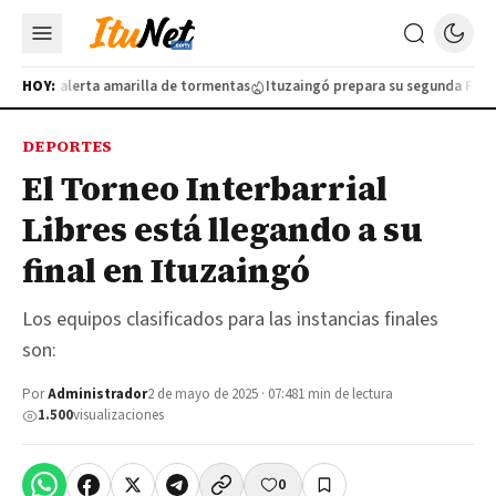
lo por alerta amarilla de tormentas
HOY:
Ituzaingó prepara su segunda Feria d
DEPORTES
El Torneo Interbarrial
Libres está llegando a su
final en Ituzaingó
Los equipos clasificados para las instancias finales
son:
Por
Administrador
2 de mayo de 2025 · 07:48
1 min de lectura
1.500
visualizaciones
0