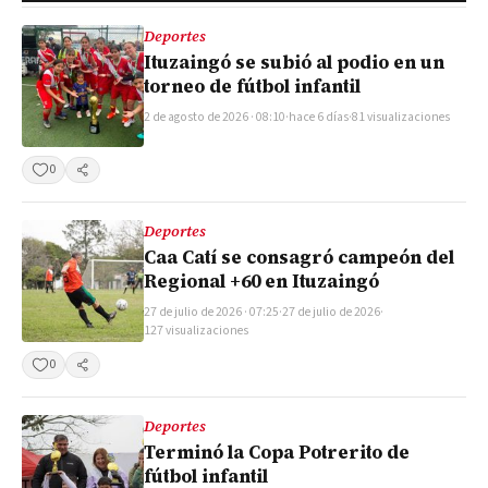
Deportes
Ituzaingó se subió al podio en un
torneo de fútbol infantil
2 de agosto de 2026 · 08:10
·
hace 6 días
·
81 visualizaciones
0
Compartir
Deportes
Caa Catí se consagró campeón del
Regional +60 en Ituzaingó
27 de julio de 2026 · 07:25
·
27 de julio de 2026
·
127 visualizaciones
0
Compartir
Deportes
Terminó la Copa Potrerito de
fútbol infantil