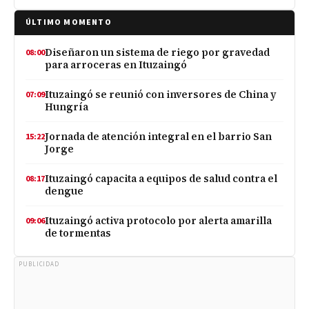
ÚLTIMO MOMENTO
Diseñaron un sistema de riego por gravedad
08:00
para arroceras en Ituzaingó
Ituzaingó se reunió con inversores de China y
07:09
Hungría
Jornada de atención integral en el barrio San
15:22
Jorge
Ituzaingó capacita a equipos de salud contra el
08:17
dengue
Ituzaingó activa protocolo por alerta amarilla
09:06
de tormentas
PUBLICIDAD