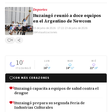
Deportes
Ituzaingó reunió a doce equipos
en el Argentino de Newcom
23 de julio de 2026 · 17:22
·
23 de julio de 2026
·
164 visualizaciones
0
Compartir
10
°
LUN
MAR
MIÉ
16°
9°
14°
11°
21°
14°
ITUZAINGÓ
CON MÁS CORAZONES
1
Ituzaingó capacita a equipos de salud contra el
dengue
1
Ituzaingó prepara su segunda Feria de
Industrias Culturales