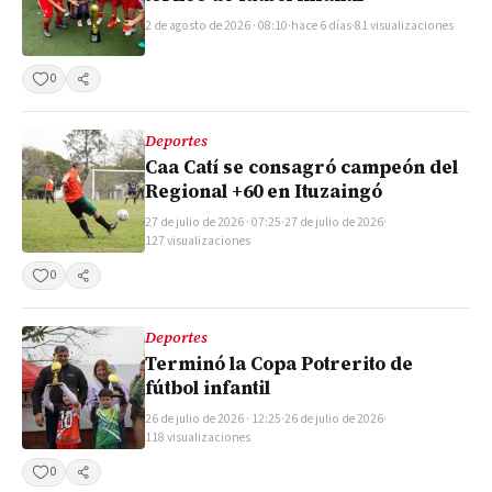
2 de agosto de 2026 · 08:10
·
hace 6 días
·
81 visualizaciones
0
Compartir
Deportes
Caa Catí se consagró campeón del
Regional +60 en Ituzaingó
27 de julio de 2026 · 07:25
·
27 de julio de 2026
·
127 visualizaciones
0
Compartir
Deportes
Terminó la Copa Potrerito de
fútbol infantil
26 de julio de 2026 · 12:25
·
26 de julio de 2026
·
118 visualizaciones
0
Compartir