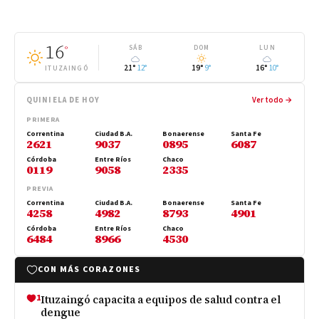
16
°
SÁB
DOM
LUN
21°
12°
19°
9°
16°
10°
ITUZAINGÓ
QUINIELA DE HOY
Ver todo →
PRIMERA
Correntina
Ciudad B.A.
Bonaerense
Santa Fe
2621
9037
0895
6087
Córdoba
Entre Ríos
Chaco
0119
9058
2335
PREVIA
Correntina
Ciudad B.A.
Bonaerense
Santa Fe
4258
4982
8793
4901
Córdoba
Entre Ríos
Chaco
6484
8966
4530
CON MÁS CORAZONES
1
Ituzaingó capacita a equipos de salud contra el
dengue