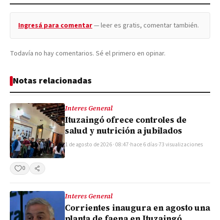
Ingresá para comentar
— leer es gratis, comentar también.
Todavía no hay comentarios. Sé el primero en opinar.
Notas relacionadas
Interes General
Ituzaingó ofrece controles de
salud y nutrición a jubilados
1 de agosto de 2026 · 08:47
·
hace 6 días
·
73 visualizaciones
0
Compartir
Interes General
Corrientes inaugura en agosto una
planta de faena en Ituzaingó