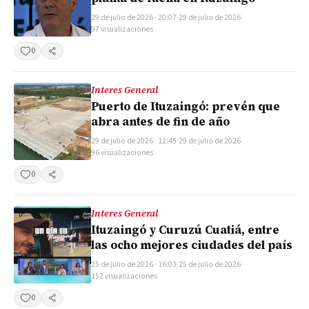
29 de julio de 2026 · 20:07
·
29 de julio de 2026
·
97 visualizaciones
0
Compartir
Interes General
Puerto de Ituzaingó: prevén que
abra antes de fin de año
29 de julio de 2026 · 12:45
·
29 de julio de 2026
·
96 visualizaciones
0
Compartir
Interes General
Ituzaingó y Curuzú Cuatiá, entre
las ocho mejores ciudades del país
25 de julio de 2026 · 16:03
·
25 de julio de 2026
·
152 visualizaciones
0
Compartir