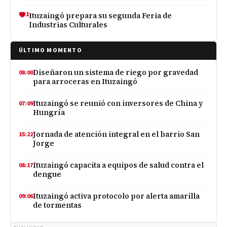
1
Ituzaingó prepara su segunda Feria de
Industrias Culturales
ÚLTIMO MOMENTO
Diseñaron un sistema de riego por gravedad
08:00
para arroceras en Ituzaingó
Ituzaingó se reunió con inversores de China y
07:09
Hungría
Jornada de atención integral en el barrio San
15:22
Jorge
Ituzaingó capacita a equipos de salud contra el
08:17
dengue
Ituzaingó activa protocolo por alerta amarilla
09:06
de tormentas