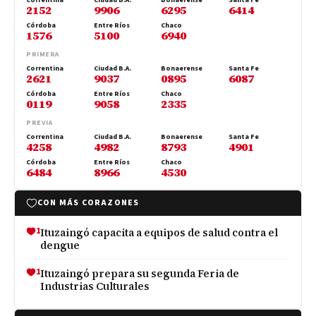
2152
9906
6295
6414
Córdoba
Entre Ríos
Chaco
1576
5100
6940
PRIMERA
Correntina
Ciudad B.A.
Bonaerense
Santa Fe
2621
9037
0895
6087
Córdoba
Entre Ríos
Chaco
0119
9058
2335
PREVIA
Correntina
Ciudad B.A.
Bonaerense
Santa Fe
4258
4982
8793
4901
Córdoba
Entre Ríos
Chaco
6484
8966
4530
CON MÁS CORAZONES
1
Ituzaingó capacita a equipos de salud contra el
dengue
1
Ituzaingó prepara su segunda Feria de
Industrias Culturales