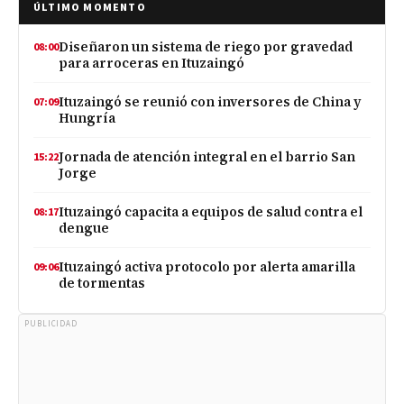
ÚLTIMO MOMENTO
Diseñaron un sistema de riego por gravedad
08:00
para arroceras en Ituzaingó
Ituzaingó se reunió con inversores de China y
07:09
Hungría
Jornada de atención integral en el barrio San
15:22
Jorge
Ituzaingó capacita a equipos de salud contra el
08:17
dengue
Ituzaingó activa protocolo por alerta amarilla
09:06
de tormentas
PUBLICIDAD