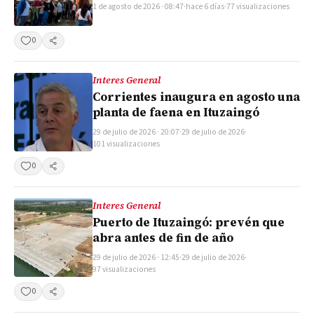
1 de agosto de 2026 · 08:47
·
hace 6 días
·
77 visualizaciones
0
Compartir
Interes General
Corrientes inaugura en agosto una
planta de faena en Ituzaingó
29 de julio de 2026 · 20:07
·
29 de julio de 2026
·
101 visualizaciones
0
Compartir
Interes General
Puerto de Ituzaingó: prevén que
abra antes de fin de año
29 de julio de 2026 · 12:45
·
29 de julio de 2026
·
97 visualizaciones
0
Compartir