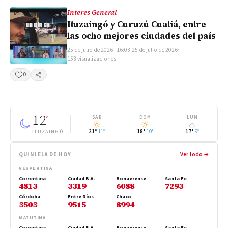
Interes General
Ituzaingó y Curuzú Cuatiá, entre
las ocho mejores ciudades del país
25 de julio de 2026 · 16:03
·
25 de julio de 2026
·
153 visualizaciones
0
Compartir
12
°
SÁB
DOM
LUN
21°
11°
18°
10°
17°
9°
ITUZAINGÓ
QUINIELA DE HOY
Ver todo →
VESPERTINA
Correntina
Ciudad B.A.
Bonaerense
Santa Fe
4813
3319
6088
7293
Córdoba
Entre Ríos
Chaco
3503
9515
8994
MATUTINA
Correntina
Ciudad B.A.
Bonaerense
Santa Fe