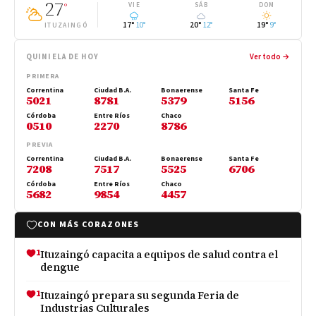
27
°
VIE
SÁB
DOM
17°
10°
20°
12°
19°
9°
ITUZAINGÓ
QUINIELA DE HOY
Ver todo →
PRIMERA
Correntina
Ciudad B.A.
Bonaerense
Santa Fe
5021
8781
5379
5156
Córdoba
Entre Ríos
Chaco
0510
2270
8786
PREVIA
Correntina
Ciudad B.A.
Bonaerense
Santa Fe
7208
7517
5525
6706
Córdoba
Entre Ríos
Chaco
5682
9854
4457
CON MÁS CORAZONES
1
Ituzaingó capacita a equipos de salud contra el
dengue
1
Ituzaingó prepara su segunda Feria de
Industrias Culturales