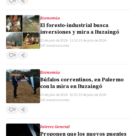
0
Compartir
Economia
El foresto-industrial busca
inversiones y mira a Ituzaingó
23 de julio de 2026 · 11:52
·
23 de julio de 2026
·
147 visualizaciones
0
Compartir
Economia
Búfalos correntinos, en Palermo
con la mira en Ituzaingó
23 de julio de 2026 · 10:55
·
23 de julio de 2026
·
142 visualizaciones
0
Compartir
Interes General
Proponen que los nuevos puentes