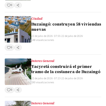
0
Compartir
Ciudad
Ituzaingó: construyen 58 viviendas
nuevas
22 de julio de 2026 · 07:55
·
22 de julio de 2026
·
148 visualizaciones
0
Compartir
Interes General
Yacyretá construirá el primer
tramo de la costanera de Ituzaingó
22 de julio de 2026 · 07:23
·
22 de julio de 2026
·
190 visualizaciones
0
Compartir
Interes General