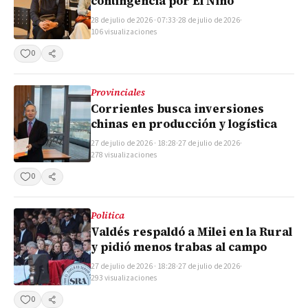
contingencia por El Niño
28 de julio de 2026 · 07:33
·
28 de julio de 2026
·
106 visualizaciones
0
Compartir
Provinciales
Corrientes busca inversiones
chinas en producción y logística
27 de julio de 2026 · 18:28
·
27 de julio de 2026
·
278 visualizaciones
0
Compartir
Politica
Valdés respaldó a Milei en la Rural
y pidió menos trabas al campo
27 de julio de 2026 · 18:28
·
27 de julio de 2026
·
293 visualizaciones
0
Compartir