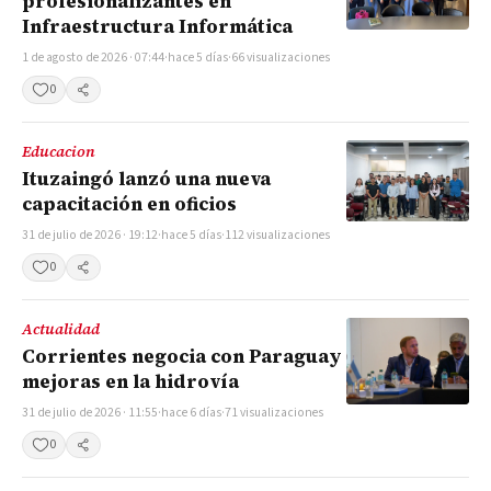
profesionalizantes en
Infraestructura Informática
1 de agosto de 2026 · 07:44
·
hace 5 días
·
66 visualizaciones
0
Compartir
Educacion
Ituzaingó lanzó una nueva
capacitación en oficios
31 de julio de 2026 · 19:12
·
hace 5 días
·
112 visualizaciones
0
Compartir
Actualidad
Corrientes negocia con Paraguay
mejoras en la hidrovía
31 de julio de 2026 · 11:55
·
hace 6 días
·
71 visualizaciones
0
Compartir