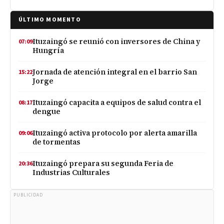
ÚLTIMO MOMENTO
Ituzaingó se reunió con inversores de China y
07:09
Hungría
Jornada de atención integral en el barrio San
15:22
Jorge
Ituzaingó capacita a equipos de salud contra el
08:17
dengue
Ituzaingó activa protocolo por alerta amarilla
09:06
de tormentas
Ituzaingó prepara su segunda Feria de
20:36
Industrias Culturales
PUBLICIDAD