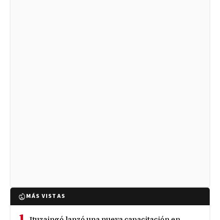
MÁS VISTAS
1
Ituzaingó lanzó una nueva capacitación en