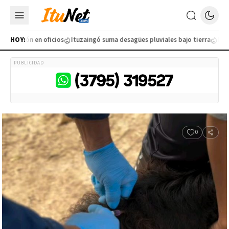
ción en oficios
HOY:
Ituzaingó suma desagües pluviales bajo tierra
Detuviero
PUBLICIDAD
0
Compart