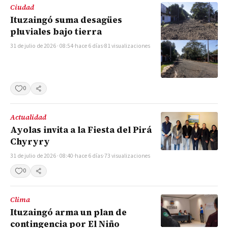
Ciudad
Ituzaingó suma desagües
pluviales bajo tierra
31 de julio de 2026 · 08:54
·
hace 6 días
·
81 visualizaciones
0
Compartir
Actualidad
Ayolas invita a la Fiesta del Pirá
Chyryry
31 de julio de 2026 · 08:40
·
hace 6 días
·
73 visualizaciones
0
Compartir
Clima
Ituzaingó arma un plan de
contingencia por El Niño