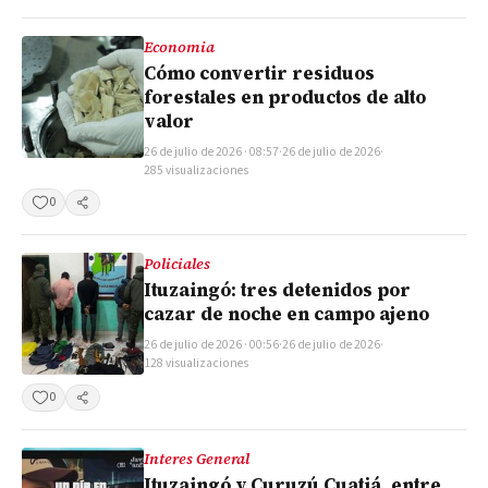
Economia
Cómo convertir residuos
forestales en productos de alto
valor
26 de julio de 2026 · 08:57
·
26 de julio de 2026
·
285 visualizaciones
0
Compartir
Policiales
Ituzaingó: tres detenidos por
cazar de noche en campo ajeno
26 de julio de 2026 · 00:56
·
26 de julio de 2026
·
128 visualizaciones
0
Compartir
Interes General
Ituzaingó y Curuzú Cuatiá, entre