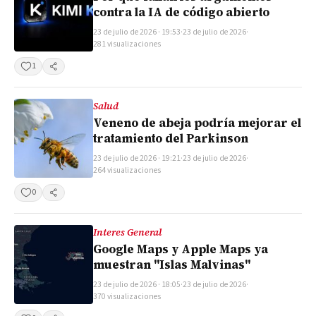
contra la IA de código abierto
23 de julio de 2026 · 19:53
·
23 de julio de 2026
·
281 visualizaciones
1
Compartir
Salud
Veneno de abeja podría mejorar el
tratamiento del Parkinson
23 de julio de 2026 · 19:21
·
23 de julio de 2026
·
264 visualizaciones
0
Compartir
Interes General
Google Maps y Apple Maps ya
muestran "Islas Malvinas"
23 de julio de 2026 · 18:05
·
23 de julio de 2026
·
370 visualizaciones