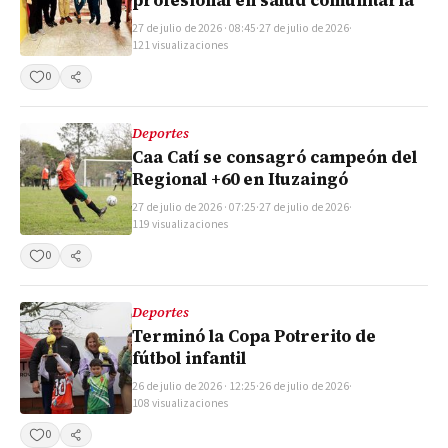
profesional en salud comunitaria
27 de julio de 2026 · 08:45
·
27 de julio de 2026
·
121 visualizaciones
0
Compartir
Deportes
Caa Catí se consagró campeón del
Regional +60 en Ituzaingó
27 de julio de 2026 · 07:25
·
27 de julio de 2026
·
119 visualizaciones
0
Compartir
Deportes
Terminó la Copa Potrerito de
fútbol infantil
26 de julio de 2026 · 12:25
·
26 de julio de 2026
·
108 visualizaciones
0
Compartir