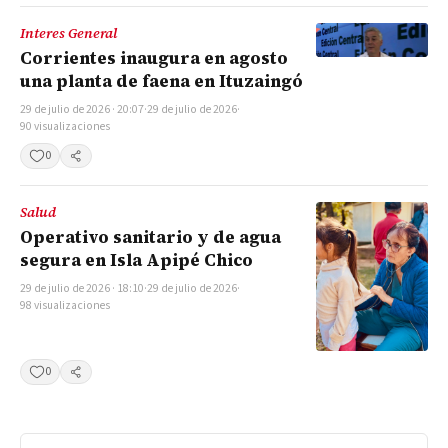
Interes General
Corrientes inaugura en agosto
una planta de faena en Ituzaingó
29 de julio de 2026 · 20:07
·
29 de julio de 2026
·
90 visualizaciones
0
Compartir
Salud
Operativo sanitario y de agua
segura en Isla Apipé Chico
29 de julio de 2026 · 18:10
·
29 de julio de 2026
·
98 visualizaciones
0
Compartir