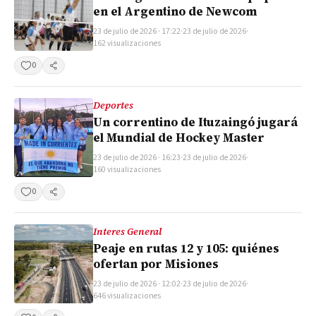
en el Argentino de Newcom
23 de julio de 2026 · 17:22
·
23 de julio de 2026
·
162 visualizaciones
0
Compartir
Deportes
Un correntino de Ituzaingó jugará
el Mundial de Hockey Master
23 de julio de 2026 · 16:23
·
23 de julio de 2026
·
160 visualizaciones
0
Compartir
Interes General
Peaje en rutas 12 y 105: quiénes
ofertan por Misiones
23 de julio de 2026 · 12:02
·
23 de julio de 2026
·
646 visualizaciones