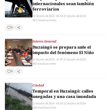
internacionales sean también
ferroviarios
23 de julio de 2026 · 09:54
·
23 de julio de 2026
·
287 visualizaciones
0
Compartir
Interes General
Ituzaingó se prepara ante el
impacto del fenómeno El Niño
22 de julio de 2026 · 15:47
·
22 de julio de 2026
·
180 visualizaciones
0
Compartir
Ciudad
Temporal en Ituzaingó: calles
anegadas y una casa inundada
22 de julio de 2026 · 08:10
·
22 de julio de 2026
·
168 visualizaciones