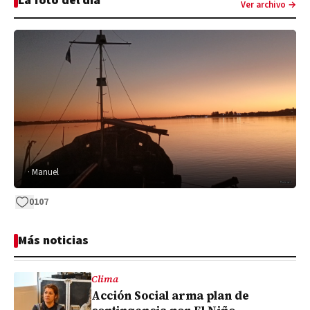
La foto del día
Ver archivo →
· Manuel
0
107
Más noticias
Clima
Acción Social arma plan de