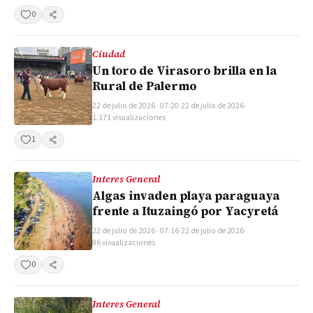
0
Compartir
Ciudad
Un toro de Virasoro brilla en la
Rural de Palermo
22 de julio de 2026 · 07:20
·
22 de julio de 2026
·
1.171 visualizaciones
1
Compartir
Interes General
Algas invaden playa paraguaya
frente a Ituzaingó por Yacyretá
22 de julio de 2026 · 07:16
·
22 de julio de 2026
·
86 visualizaciones
0
Compartir
Interes General