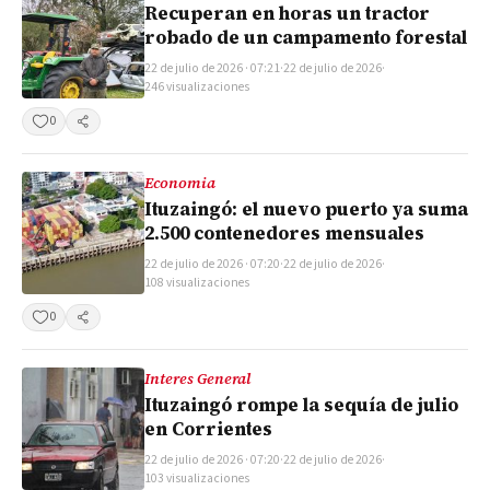
Recuperan en horas un tractor
robado de un campamento forestal
22 de julio de 2026 · 07:21
·
22 de julio de 2026
·
246 visualizaciones
0
Compartir
Economia
Ituzaingó: el nuevo puerto ya suma
2.500 contenedores mensuales
22 de julio de 2026 · 07:20
·
22 de julio de 2026
·
108 visualizaciones
0
Compartir
Interes General
Ituzaingó rompe la sequía de julio
en Corrientes
22 de julio de 2026 · 07:20
·
22 de julio de 2026
·
103 visualizaciones