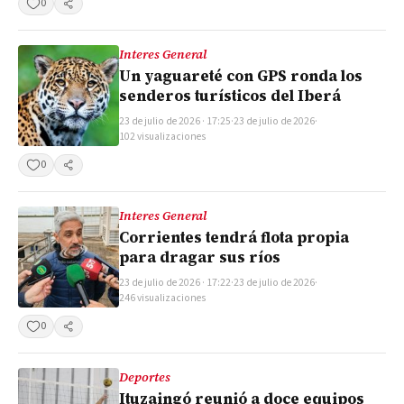
0
Compartir
Interes General
Un yaguareté con GPS ronda los
senderos turísticos del Iberá
23 de julio de 2026 · 17:25
·
23 de julio de 2026
·
102 visualizaciones
0
Compartir
Interes General
Corrientes tendrá flota propia
para dragar sus ríos
23 de julio de 2026 · 17:22
·
23 de julio de 2026
·
246 visualizaciones
0
Compartir
Deportes
Ituzaingó reunió a doce equipos