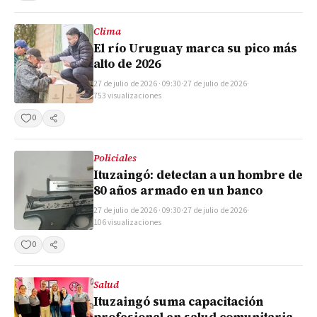
Clima
El río Uruguay marca su pico más
alto de 2026
27 de julio de 2026 · 09:30
·
27 de julio de 2026
·
753 visualizaciones
0
Compartir
Policiales
Ituzaingó: detectan a un hombre de
80 años armado en un banco
27 de julio de 2026 · 09:30
·
27 de julio de 2026
·
106 visualizaciones
0
Compartir
Salud
Ituzaingó suma capacitación