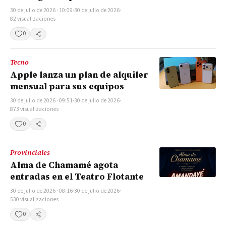
30 de julio de 2026 · 10:09
·
30 de julio de 2026
·
82 visualizaciones
0
Compartir
Tecno
Apple lanza un plan de alquiler
mensual para sus equipos
30 de julio de 2026 · 09:51
·
30 de julio de 2026
·
873 visualizaciones
0
Compartir
Provinciales
Alma de Chamamé agota
entradas en el Teatro Flotante
30 de julio de 2026 · 08:16
·
30 de julio de 2026
·
530 visualizaciones
0
Compartir