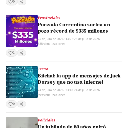
0
Compartir
Provinciales
Poceada Correntina sortea un
pozo récord de $335 millones
25 de julio de 2026 · 13:26
·
25 de julio de 2026
·
538 visualizaciones
1
Compartir
Tecno
Bitchat: la app de mensajes de Jack
Dorsey que no usa internet
24 de julio de 2026 · 23:42
·
24 de julio de 2026
·
399 visualizaciones
0
Compartir
Policiales
Un jubilado de 80 años entró