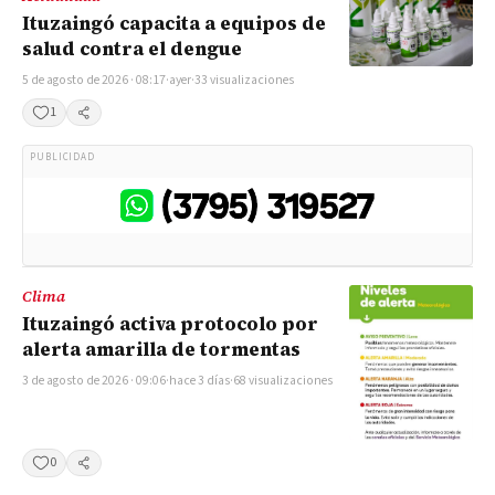
Ituzaingó capacita a equipos de
salud contra el dengue
5 de agosto de 2026 · 08:17
·
ayer
·
33 visualizaciones
1
Compartir
PUBLICIDAD
Clima
Ituzaingó activa protocolo por
alerta amarilla de tormentas
3 de agosto de 2026 · 09:06
·
hace 3 días
·
68 visualizaciones
0
Compartir