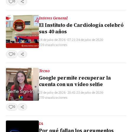
0
Compartir
Interes General
El Instituto de Cardiología celebró
sus 40 años
24 de julio de 2026 · 07:21
·
24 de julio de 2026
·
226 visualizaciones
0
Compartir
Tecno
Google permite recuperar la
cuenta con un video selfie
23 de julio de 2026 · 20:41
·
23 de julio de 2026
·
270 visualizaciones
0
Compartir
IA
Por qué fallan los argumentos