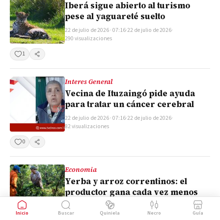
Iberá sigue abierto al turismo
pese al yaguareté suelto
22 de julio de 2026 · 07:16
·
22 de julio de 2026
·
290 visualizaciones
1
Compartir
Interes General
Vecina de Ituzaingó pide ayuda
para tratar un cáncer cerebral
22 de julio de 2026 · 07:16
·
22 de julio de 2026
·
82 visualizaciones
0
Compartir
Economia
Yerba y arroz correntinos: el
productor gana cada vez menos
22 de julio de 2026 · 07:15
·
22 de julio de 2026
·
Inicio
Buscar
Quiniela
Necro
Guía
249 visualizaciones