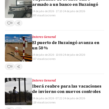
armado a un banco en Ituzaingó
24 de julio de 2026 · 17:10
·
24 de julio de 2026
·
200 visualizaciones
0
Compartir
Interes General
El puerto de Ituzaingó avanza en
un 50 %
24 de julio de 2026 · 10:06
·
24 de julio de 2026
·
167 visualizaciones
0
Compartir
Interes General
Iberá reabre para las vacaciones
de invierno con nuevos controles
24 de julio de 2026 · 07:22
·
24 de julio de 2026
·
118 visualizaciones