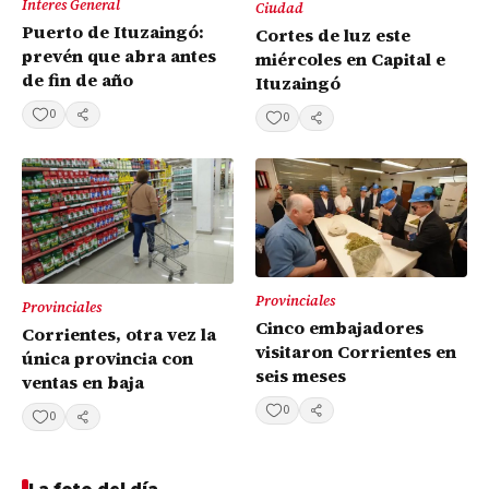
Interes General
Ciudad
Puerto de Ituzaingó:
Cortes de luz este
prevén que abra antes
miércoles en Capital e
de fin de año
Ituzaingó
0
0
Compartir
Compartir
Provinciales
Provinciales
Cinco embajadores
Corrientes, otra vez la
visitaron Corrientes en
única provincia con
seis meses
ventas en baja
0
0
Compartir
Compartir