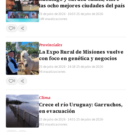
las ocho mejores ciudades del país
25 de julio de 2026 · 16:03
·
25 de julio de 2026
·
149 visualizaciones
0
Compartir
Provinciales
La Expo Rural de Misiones vuelve
con foco en genética y negocios
25 de julio de 2026 · 14:18
·
25 de julio de 2026
·
96 visualizaciones
0
Compartir
Clima
Crece el río Uruguay: Garruchos,
en evacuación
25 de julio de 2026 · 14:01
·
25 de julio de 2026
·
992 visualizaciones