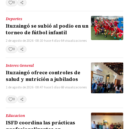
0
Compartir
Deportes
Ituzaingó se subió al podio en un
torneo de fútbol infantil
2 de agosto de 2026 · 08:10
·
hace 4 días
·
64 visualizaciones
0
Compartir
Interes General
Ituzaingó ofrece controles de
salud y nutrición a jubilados
1 de agosto de 2026 · 08:47
·
hace 5 días
·
68 visualizaciones
0
Compartir
Educacion
ISFD coordina las prácticas