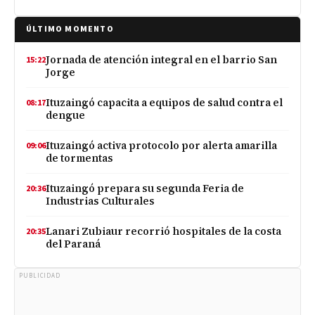
ÚLTIMO MOMENTO
Jornada de atención integral en el barrio San
15:22
Jorge
Ituzaingó capacita a equipos de salud contra el
08:17
dengue
Ituzaingó activa protocolo por alerta amarilla
09:06
de tormentas
Ituzaingó prepara su segunda Feria de
20:36
Industrias Culturales
Lanari Zubiaur recorrió hospitales de la costa
20:35
del Paraná
PUBLICIDAD