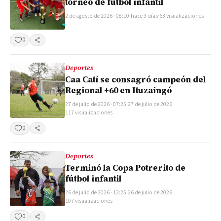
torneo de fútbol infantil
2 de agosto de 2026 · 08:10
·
hace 3 días
·
63 visualizaciones
0
Compartir
Deportes
Caa Catí se consagró campeón del
Regional +60 en Ituzaingó
27 de julio de 2026 · 07:25
·
27 de julio de 2026
·
117 visualizaciones
0
Compartir
Deportes
Terminó la Copa Potrerito de
fútbol infantil
26 de julio de 2026 · 12:25
·
26 de julio de 2026
·
107 visualizaciones
0
Compartir