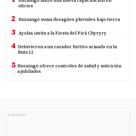
Ituzaingó lanzó una nueva capacitación en
oficios
2
Ituzaingó suma desagües pluviales bajo tierra
3
Ayolas invita a la Fiesta del Pirá Chyryry
4
Detuvieron a un cazador furtivo armado en la
Ruta 12
5
Ituzaingó ofrece controles de salud y nutrición
a jubilados
PUBLICIDAD