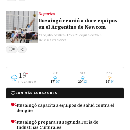
Deportes
Ituzaingó reunió a doce equipos
en el Argentino de Newcom
23 de julio de 2026 · 17:22
·
23 de julio de 2026
·
161 visualizaciones
0
Compartir
19
°
VIE
SÁB
DOM
17°
10°
20°
12°
19°
9°
ITUZAINGÓ
CON MÁS CORAZONES
1
Ituzaingó capacita a equipos de salud contra el
dengue
1
Ituzaingó prepara su segunda Feria de
Industrias Culturales