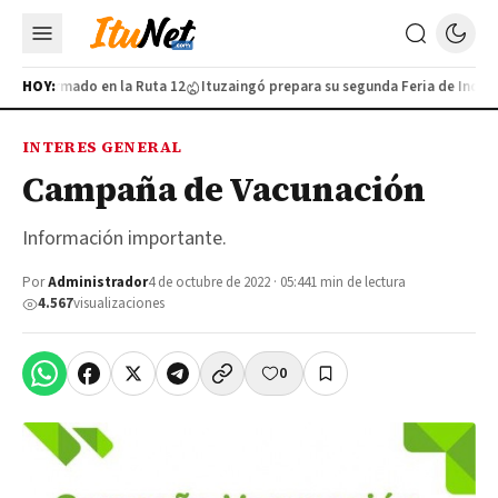
tivo armado en la Ruta 12
HOY:
Ituzaingó prepara su segunda Feria de Industria
INTERES GENERAL
Campaña de Vacunación
Información importante.
Por
Administrador
4 de octubre de 2022 · 05:44
1 min de lectura
4.567
visualizaciones
0