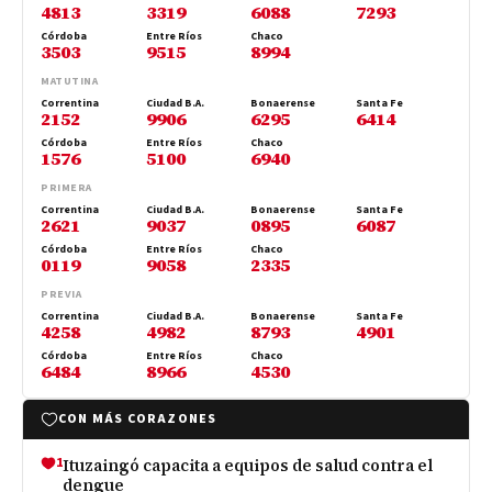
4813
3319
6088
7293
Córdoba
Entre Ríos
Chaco
3503
9515
8994
MATUTINA
Correntina
Ciudad B.A.
Bonaerense
Santa Fe
2152
9906
6295
6414
Córdoba
Entre Ríos
Chaco
1576
5100
6940
PRIMERA
Correntina
Ciudad B.A.
Bonaerense
Santa Fe
2621
9037
0895
6087
Córdoba
Entre Ríos
Chaco
0119
9058
2335
PREVIA
Correntina
Ciudad B.A.
Bonaerense
Santa Fe
4258
4982
8793
4901
Córdoba
Entre Ríos
Chaco
6484
8966
4530
CON MÁS CORAZONES
1
Ituzaingó capacita a equipos de salud contra el
dengue