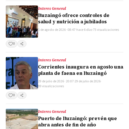
Interes General
Ituzaingó ofrece controles de
salud y nutrición a jubilados
1 de agosto de 2026 · 08:47
·
hace 6 días
·
75 visualizaciones
0
Compartir
Interes General
Corrientes inaugura en agosto una
planta de faena en Ituzaingó
29 de julio de 2026 · 20:07
·
29 de julio de 2026
·
99 visualizaciones
0
Compartir
Interes General
Puerto de Ituzaingó: prevén que
abra antes de fin de año