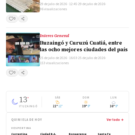
29 de julio de 2026 · 12:45
·
29 de julio de 2026
·
96 visualizaciones
0
Compartir
Interes General
Ituzaingó y Curuzú Cuatiá, entre
las ocho mejores ciudades del país
25 de julio de 2026 · 16:03
·
25 de julio de 2026
·
153 visualizaciones
0
Compartir
13
°
SÁB
DOM
LUN
21°
11°
19°
9°
16°
9°
ITUZAINGÓ
QUINIELA DE HOY
Ver todo →
VESPERTINA
Correntina
Ciudad B.A.
Bonaerense
Santa Fe