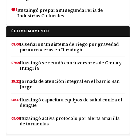
1
Ituzaingó prepara su segunda Feria de
Industrias Culturales
ÚLTIMO MOMENTO
Diseñaron un sistema de riego por gravedad
08:00
para arroceras en Ituzaingó
Ituzaingó se reunió con inversores de China y
07:09
Hungría
Jornada de atención integral en el barrio San
15:22
Jorge
Ituzaingó capacita a equipos de salud contra el
08:17
dengue
Ituzaingó activa protocolo por alerta amarilla
09:06
de tormentas