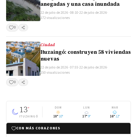
anegadas y una casa inundada
22 de julio de 2026 · 08:10
·
22 de julio de 2026
·
172 visualizaciones
0
Compartir
Ciudad
Ituzaingó: construyen 58 viviendas
nuevas
22 de julio de 2026 · 07:55
·
22 de julio de 2026
·
150 visualizaciones
0
Compartir
13
°
DOM
LUN
MAR
18°
10°
17°
9°
16°
12°
ITUZAINGÓ
CON MÁS CORAZONES