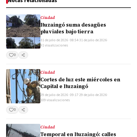
Notas relacionadas
Ciudad
Ituzaingó suma desagües
pluviales bajo tierra
31 de julio de 2026 · 08:54
·
31 de julio de 2026
·
91 visualizaciones
0
Compartir
Ciudad
Cortes de luz este miércoles en
Capital e Ituzaingó
29 de julio de 2026 · 09:17
·
29 de julio de 2026
·
109 visualizaciones
0
Compartir
Ciudad
Temporal en Ituzaingó: calles