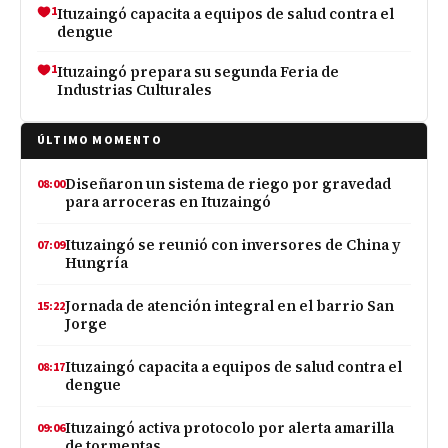
1
Ituzaingó capacita a equipos de salud contra el
dengue
1
Ituzaingó prepara su segunda Feria de
Industrias Culturales
ÚLTIMO MOMENTO
Diseñaron un sistema de riego por gravedad
08:00
para arroceras en Ituzaingó
Ituzaingó se reunió con inversores de China y
07:09
Hungría
Jornada de atención integral en el barrio San
15:22
Jorge
Ituzaingó capacita a equipos de salud contra el
08:17
dengue
Ituzaingó activa protocolo por alerta amarilla
09:06
de tormentas