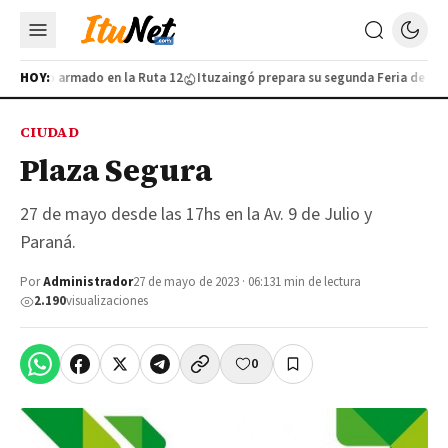
 furtivo armado en la Ruta 12
HOY:
Ituzaingó prepara su segunda Feria de Indus
CIUDAD
Plaza Segura
27 de mayo desde las 17hs en la Av. 9 de Julio y
Paraná.
Por
Administrador
27 de mayo de 2023 · 06:13
1 min de lectura
2.190
visualizaciones
0