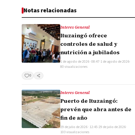
Notas relacionadas
Interes General
Ituzaingó ofrece
controles de salud y
nutrición a jubilados
1 de agosto de 2026 · 08:47
·
1 de agosto de 2026
·
80 visualizaciones
0
Compartir
Interes General
Puerto de Ituzaingó:
prevén que abra antes de
fin de año
29 de julio de 2026 · 12:45
·
29 de julio de 2026
·
103 visualizaciones