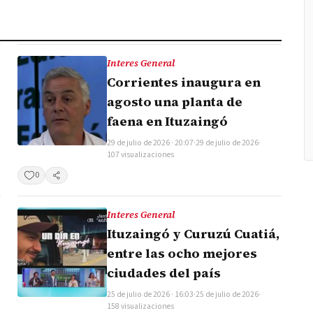
Interes General
Corrientes inaugura en
agosto una planta de
faena en Ituzaingó
29 de julio de 2026 · 20:07
·
29 de julio de 2026
·
107 visualizaciones
0
Compartir
Interes General
Ituzaingó y Curuzú Cuatiá,
entre las ocho mejores
ciudades del país
25 de julio de 2026 · 16:03
·
25 de julio de 2026
·
158 visualizaciones