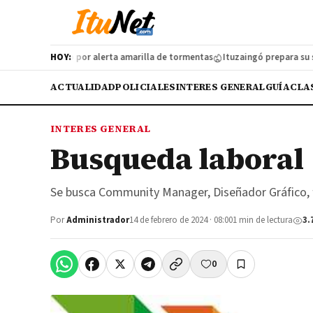
iva protocolo por alerta amarilla de tormentas
HOY:
Ituzaingó prepara su segu
ACTUALIDAD
POLICIALES
INTERES GENERAL
GUÍA
CLA
INTERES GENERAL
Busqueda laboral
Se busca Community Manager, Diseñador Gráfico, f
Por
Administrador
14 de febrero de 2024 · 08:00
1 min de lectura
3.
0