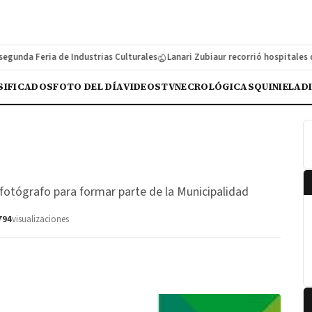
nda Feria de Industrias Culturales
Lanari Zubiaur recorrió hospitales de l
SIFICADOS
FOTO DEL DÍA
VIDEOS
TV
NECROLÓGICAS
QUINIELA
D
otógrafo para formar parte de la Municipalidad
794
visualizaciones