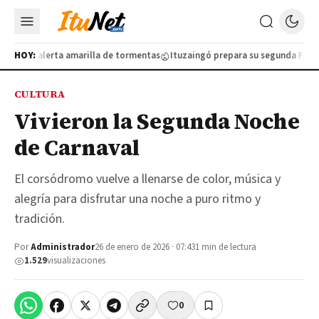
lo por alerta amarilla de tormentas
HOY:
Ituzaingó prepara su segunda Feria de
CULTURA
Vivieron la Segunda Noche
de Carnaval
El corsódromo vuelve a llenarse de color, música y
alegría para disfrutar una noche a puro ritmo y
tradición.
Por
Administrador
26 de enero de 2026 · 07:43
1 min de lectura
1.529
visualizaciones
0