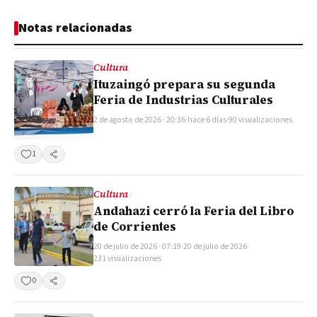
Notas relacionadas
Cultura
Ituzaingó prepara su segunda
Feria de Industrias Culturales
2 de agosto de 2026 · 20:36
·
hace 6 días
·
90 visualizaciones
1
Compartir
Cultura
Andahazi cerró la Feria del Libro
de Corrientes
20 de julio de 2026 · 07:19
·
20 de julio de 2026
·
231 visualizaciones
0
Compartir