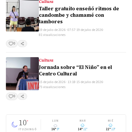
Cultura
Taller gratuito enseñó ritmos de
candombe y chamamé con
tambores
19 de julio de 2026 · 07:57
·
19 de julio de 2026
·
81 visualizaciones
0
Compartir
Cultura
Jornada sobre “El Niño” en el
Centro Cultural
15 de julio de 2026 · 13:18
·
15 de julio de 2026
·
75 visualizaciones
0
Compartir
10
°
LUN
MAR
MIÉ
16°
9°
14°
11°
21°
13°
ITUZAINGÓ