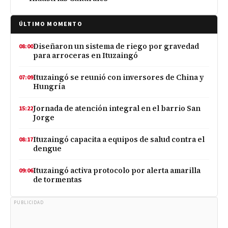
ÚLTIMO MOMENTO
Diseñaron un sistema de riego por gravedad
08:00
para arroceras en Ituzaingó
Ituzaingó se reunió con inversores de China y
07:09
Hungría
Jornada de atención integral en el barrio San
15:22
Jorge
Ituzaingó capacita a equipos de salud contra el
08:17
dengue
Ituzaingó activa protocolo por alerta amarilla
09:06
de tormentas
PUBLICIDAD