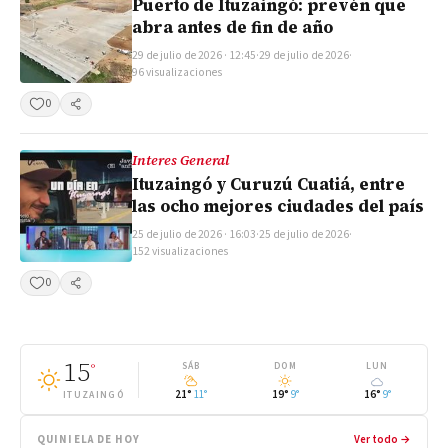
Puerto de Ituzaingó: prevén que
abra antes de fin de año
29 de julio de 2026 · 12:45
·
29 de julio de 2026
·
96 visualizaciones
0
Compartir
Interes General
Ituzaingó y Curuzú Cuatiá, entre
las ocho mejores ciudades del país
25 de julio de 2026 · 16:03
·
25 de julio de 2026
·
152 visualizaciones
0
Compartir
15
°
SÁB
DOM
LUN
21°
11°
19°
9°
16°
9°
ITUZAINGÓ
QUINIELA DE HOY
Ver todo →