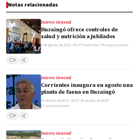
Notas relacionadas
Interes General
Ituzaingó ofrece controles de
salud y nutrición a jubilados
1 de agosto de 2026 · 08:47
·
hace 6 días
·
74 visualizaciones
0
Compartir
Interes General
Corrientes inaugura en agosto una
planta de faena en Ituzaingó
29 de julio de 2026 · 20:07
·
29 de julio de 2026
·
97 visualizaciones
0
Compartir
Interes General