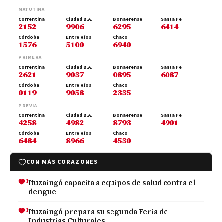
MATUTINA
Correntina
Ciudad B.A.
Bonaerense
Santa Fe
2152
9906
6295
6414
Córdoba
Entre Ríos
Chaco
1576
5100
6940
PRIMERA
Correntina
Ciudad B.A.
Bonaerense
Santa Fe
2621
9037
0895
6087
Córdoba
Entre Ríos
Chaco
0119
9058
2335
PREVIA
Correntina
Ciudad B.A.
Bonaerense
Santa Fe
4258
4982
8793
4901
Córdoba
Entre Ríos
Chaco
6484
8966
4530
CON MÁS CORAZONES
1
Ituzaingó capacita a equipos de salud contra el
dengue
1
Ituzaingó prepara su segunda Feria de
Industrias Culturales