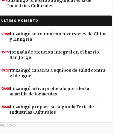
Ituzaingó prepara su segunda Feria de
Industrias Culturales
ÚLTIMO MOMENTO
Ituzaingó se reunió con inversores de China
07:09
y Hungría
Jornada de atención integral en el barrio
15:22
San Jorge
Ituzaingó capacita a equipos de salud contra
08:17
el dengue
Ituzaingó activa protocolo por alerta
09:06
amarilla de tormentas
Ituzaingó prepara su segunda Feria de
20:36
Industrias Culturales
UBLICIDAD