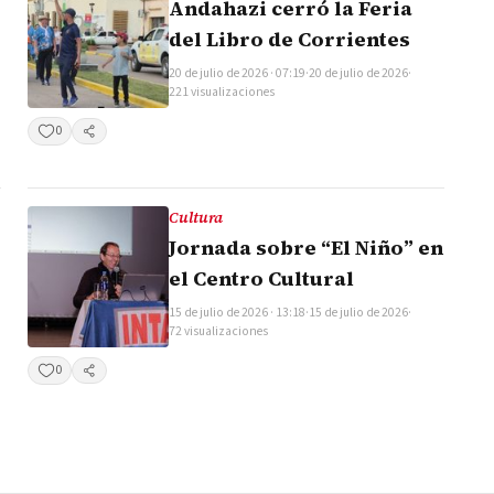
Andahazi cerró la Feria
del Libro de Corrientes
20 de julio de 2026 · 07:19
·
20 de julio de 2026
·
221 visualizaciones
0
Compartir
Cultura
Jornada sobre “El Niño” en
el Centro Cultural
15 de julio de 2026 · 13:18
·
15 de julio de 2026
·
72 visualizaciones
0
Compartir