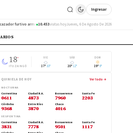
Ingresar
or furtivo armado en la Ruta 12
10.453
visitas hoy
Corrientes negocia con Paraguay mejoras e
Jueves, 6 De Agosto De 2026
IARIOS
18
°
VIE
SÁB
DOM
17°
10°
20°
12°
19°
9°
ITUZAINGÓ
QUINIELA DE HOY
Ver todo →
NOCTURNA
Correntina
Ciudad B.A.
Bonaerense
Santa Fe
0611
4873
7960
2203
Córdoba
Entre Ríos
Chaco
9368
3870
4016
VESPERTINA
Correntina
Ciudad B.A.
Bonaerense
Santa Fe
3831
7778
9501
1117