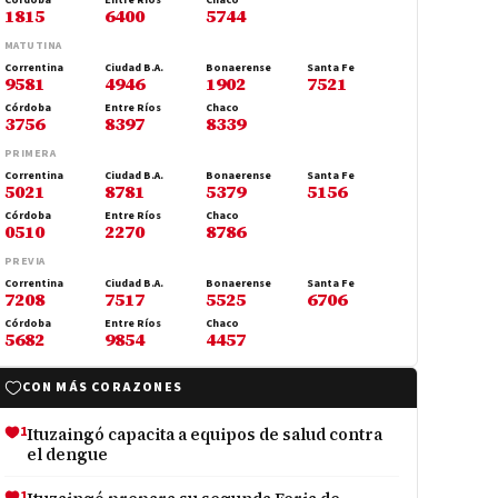
Córdoba
Entre Ríos
Chaco
1815
6400
5744
MATUTINA
Correntina
Ciudad B.A.
Bonaerense
Santa Fe
9581
4946
1902
7521
Córdoba
Entre Ríos
Chaco
3756
8397
8339
PRIMERA
Correntina
Ciudad B.A.
Bonaerense
Santa Fe
5021
8781
5379
5156
Córdoba
Entre Ríos
Chaco
0510
2270
8786
PREVIA
Correntina
Ciudad B.A.
Bonaerense
Santa Fe
7208
7517
5525
6706
Córdoba
Entre Ríos
Chaco
5682
9854
4457
CON MÁS CORAZONES
1
Ituzaingó capacita a equipos de salud contra
el dengue
1