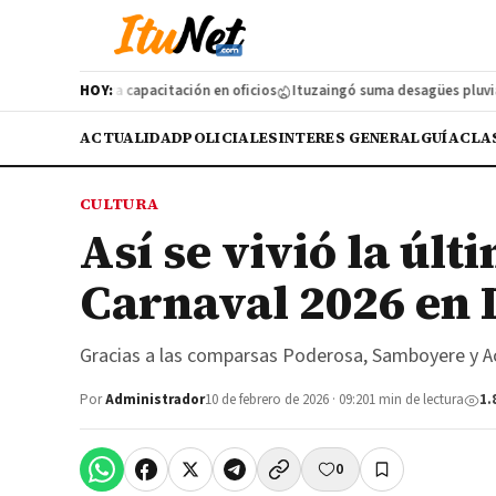
nzó una nueva capacitación en oficios
HOY:
Ituzaingó suma desagües pluviales b
ACTUALIDAD
POLICIALES
INTERES GENERAL
GUÍA
CLA
CULTURA
Así se vivió la últ
Carnaval 2026 en 
Gracias a las comparsas Poderosa, Samboyere y 
Por
Administrador
10 de febrero de 2026 · 09:20
1 min de lectura
1.
0