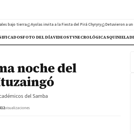
ajo tierra
Ayolas invita a la Fiesta del Pirá Chyryry
Detuvieron a un cazad
SIFICADOS
FOTO DEL DÍA
VIDEOS
TV
NECROLÓGICAS
QUINIELA
D
ima noche del
Ituzaingó
Académicos del Samba
812
visualizaciones