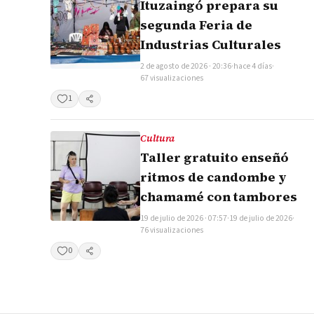
Ituzaingó prepara su
segunda Feria de
Industrias Culturales
2 de agosto de 2026 · 20:36
·
hace 4 días
·
67 visualizaciones
1
Compartir
Cultura
Taller gratuito enseñó
ritmos de candombe y
chamamé con tambores
19 de julio de 2026 · 07:57
·
19 de julio de 2026
·
76 visualizaciones
0
Compartir