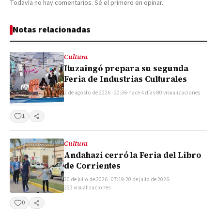
Todavía no hay comentarios. Sé el primero en opinar.
Notas relacionadas
Cultura
Ituzaingó prepara su segunda
Feria de Industrias Culturales
2 de agosto de 2026 · 20:36
·
hace 4 días
·
80 visualizaciones
1
Compartir
Cultura
Andahazi cerró la Feria del Libro
de Corrientes
20 de julio de 2026 · 07:19
·
20 de julio de 2026
·
223 visualizaciones
0
Compartir