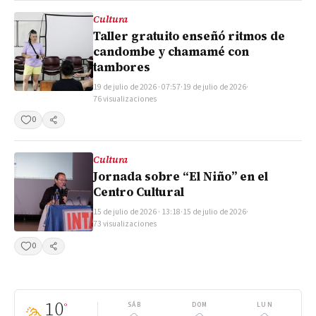
Cultura
Taller gratuito enseñó ritmos de
candombe y chamamé con
tambores
19 de julio de 2026 · 07:57
·
19 de julio de 2026
·
76 visualizaciones
0
Compartir
Cultura
Jornada sobre “El Niño” en el
Centro Cultural
15 de julio de 2026 · 13:18
·
15 de julio de 2026
·
73 visualizaciones
0
Compartir
10
°
SÁB
DOM
LUN