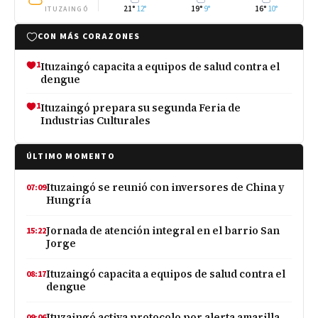
21°
12°
19°
9°
16°
10°
ITUZAINGÓ
CON MÁS CORAZONES
1
Ituzaingó capacita a equipos de salud contra el
dengue
1
Ituzaingó prepara su segunda Feria de
Industrias Culturales
ÚLTIMO MOMENTO
Ituzaingó se reunió con inversores de China y
07:09
Hungría
Jornada de atención integral en el barrio San
15:22
Jorge
Ituzaingó capacita a equipos de salud contra el
08:17
dengue
Ituzaingó activa protocolo por alerta amarilla
09:06