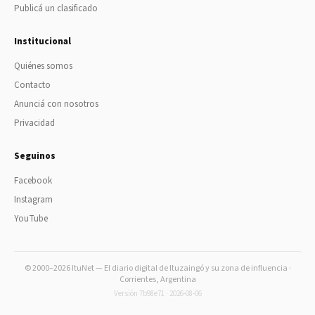
Publicá un clasificado
Institucional
Quiénes somos
Contacto
Anunciá con nosotros
Privacidad
Seguinos
Facebook
Instagram
YouTube
© 2000–2026 ItuNet — El diario digital de Ituzaingó y su zona de influencia ·
Corrientes, Argentina
Versión 7b98e71 · 2026-08-06