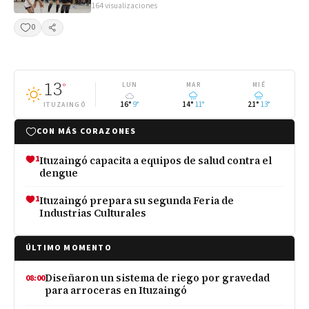
164 visualizaciones
0
Compartir
13
°
LUN
MAR
MIÉ
16°
9°
14°
11°
21°
13°
ITUZAINGÓ
CON MÁS CORAZONES
1
Ituzaingó capacita a equipos de salud contra el
dengue
1
Ituzaingó prepara su segunda Feria de
Industrias Culturales
ÚLTIMO MOMENTO
Diseñaron un sistema de riego por gravedad
08:00
para arroceras en Ituzaingó