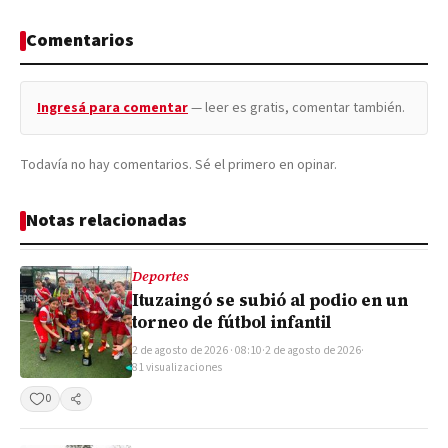
Comentarios
Ingresá para comentar
— leer es gratis, comentar también.
Todavía no hay comentarios. Sé el primero en opinar.
Notas relacionadas
Deportes
Ituzaingó se subió al podio en un
torneo de fútbol infantil
2 de agosto de 2026 · 08:10
·
2 de agosto de 2026
·
81 visualizaciones
0
Compartir