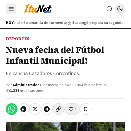
olo por alerta amarilla de tormentas
HOY:
Ituzaingó prepara su segunda Feria d
DEPORTES
Nueva fecha del Fútbol
Infantil Municipal!
En cancha Cazadores Correntinos.
Por
Administrador
30 de marzo de 2026 · 08:06
1 min de lectura
1.326
visualizaciones
0