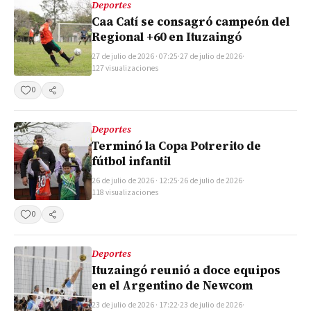
Deportes
Caa Catí se consagró campeón del
Regional +60 en Ituzaingó
27 de julio de 2026 · 07:25
·
27 de julio de 2026
·
127 visualizaciones
0
Compartir
Deportes
Terminó la Copa Potrerito de
fútbol infantil
26 de julio de 2026 · 12:25
·
26 de julio de 2026
·
118 visualizaciones
0
Compartir
Deportes
Ituzaingó reunió a doce equipos
en el Argentino de Newcom
23 de julio de 2026 · 17:22
·
23 de julio de 2026
·