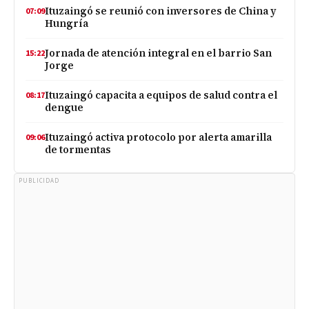
Ituzaingó se reunió con inversores de China y
07:09
Hungría
Jornada de atención integral en el barrio San
15:22
Jorge
Ituzaingó capacita a equipos de salud contra el
08:17
dengue
Ituzaingó activa protocolo por alerta amarilla
09:06
de tormentas
PUBLICIDAD