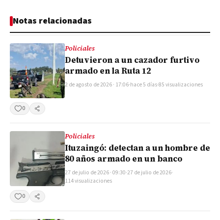
Notas relacionadas
Policiales
Detuvieron a un cazador furtivo
armado en la Ruta 12
2 de agosto de 2026 · 17:06
·
hace 5 días
·
85 visualizaciones
0
Compartir
Policiales
Ituzaingó: detectan a un hombre de
80 años armado en un banco
27 de julio de 2026 · 09:30
·
27 de julio de 2026
·
114 visualizaciones
0
Compartir