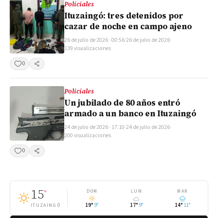
Policiales
Ituzaingó: tres detenidos por
cazar de noche en campo ajeno
26 de julio de 2026 · 00:56
·
26 de julio de 2026
·
139 visualizaciones
0
Compartir
Policiales
Un jubilado de 80 años entró
armado a un banco en Ituzaingó
24 de julio de 2026 · 17:10
·
24 de julio de 2026
·
200 visualizaciones
0
Compartir
15
°
DOM
LUN
MAR
19°
9°
17°
9°
14°
11°
ITUZAINGÓ