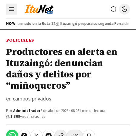
furtivo armado en la Ruta 12
HOY:
Ituzaingó prepara su segunda Feria de Indust
POLICIALES
Productores en alerta en
Ituzaingó: denuncian
daños y delitos por
“miñoqueros”
en campos privados.
Por
Administrador
8 de abril de 2026 · 08:03
1 min de lectura
1.369
visualizaciones
0