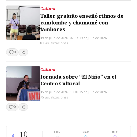
Cultura
Taller gratuito enseñó ritmos de
candombe y chamamé con
tambores
19 de julio de 2026 · 07:57
·
19 de julio de 2026
·
81 visualizaciones
0
Compartir
Cultura
Jornada sobre “El Niño” en el
Centro Cultural
15 de julio de 2026 · 13:18
·
15 de julio de 2026
·
75 visualizaciones
0
Compartir
10
°
LUN
MAR
MIÉ