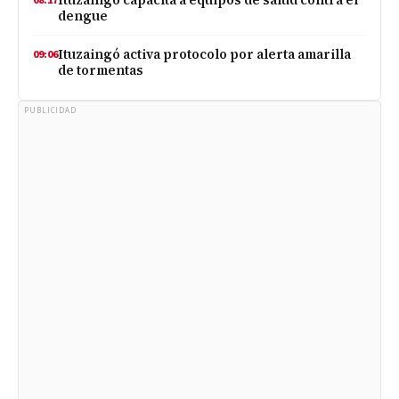
Ituzaingó capacita a equipos de salud contra el
08:17
dengue
Ituzaingó activa protocolo por alerta amarilla
09:06
de tormentas
PUBLICIDAD