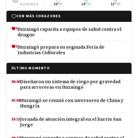
16°
9°
14°
11°
21°
14°
ITUZAINGÓ
CON MÁS CORAZONES
1
Ituzaingó capacita a equipos de salud contra el
dengue
1
Ituzaingó prepara su segunda Feria de
Industrias Culturales
ÚLTIMO MOMENTO
Diseñaron un sistema de riego por gravedad
08:00
para arroceras en Ituzaingó
Ituzaingó se reunió con inversores de China y
07:09
Hungría
Jornada de atención integral en el barrio San
15:22
Jorge