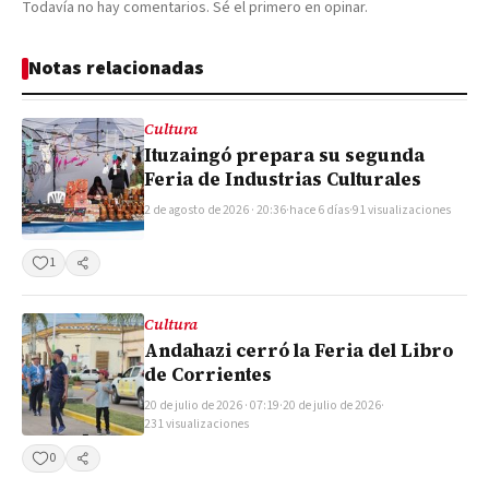
Todavía no hay comentarios. Sé el primero en opinar.
Notas relacionadas
Cultura
Ituzaingó prepara su segunda
Feria de Industrias Culturales
2 de agosto de 2026 · 20:36
·
hace 6 días
·
91 visualizaciones
1
Compartir
Cultura
Andahazi cerró la Feria del Libro
de Corrientes
20 de julio de 2026 · 07:19
·
20 de julio de 2026
·
231 visualizaciones
0
Compartir