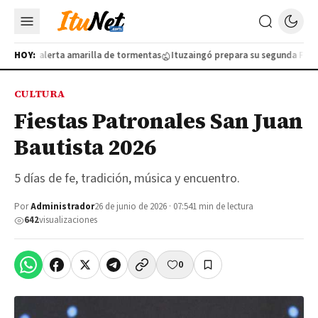
lo por alerta amarilla de tormentas
HOY:
Ituzaingó prepara su segunda Feria d
CULTURA
Fiestas Patronales San Juan
Bautista 2026
5 días de fe, tradición, música y encuentro.
Por
Administrador
26 de junio de 2026 · 07:54
1 min de lectura
642
visualizaciones
0