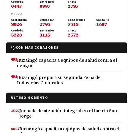
Córdoba
Entre Ríos
Chaco
0447
0997
2787
PREVIA
Correntina
Ciudad B.A.
Bonaerense
Santa Fe
8026
2795
7518
1687
Córdoba
Entre Ríos
Chaco
5223
3115
2572
CON MÁS CORAZONES
1
Ituzaingó capacita a equipos de salud contra el
dengue
1
Ituzaingó prepara su segunda Feria de
Industrias Culturales
ÚLTIMO MOMENTO
Jornada de atención integral en el barrio San
15:22
Jorge
Ituzaingó capacita a equipos de salud contra el
08:17