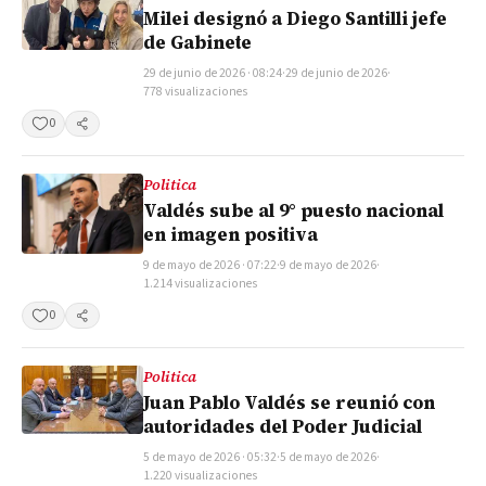
Milei designó a Diego Santilli jefe
de Gabinete
29 de junio de 2026 · 08:24
·
29 de junio de 2026
·
778 visualizaciones
0
Compartir
Politica
Valdés sube al 9° puesto nacional
en imagen positiva
9 de mayo de 2026 · 07:22
·
9 de mayo de 2026
·
1.214 visualizaciones
0
Compartir
Politica
Juan Pablo Valdés se reunió con
autoridades del Poder Judicial
5 de mayo de 2026 · 05:32
·
5 de mayo de 2026
·
1.220 visualizaciones