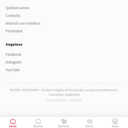
Quiénes somos
Contacto
Anunciá con nosotros
Privacidad
Seguinos
Facebook
Instagram
YouTube
© 2000–2026 ItuNet — El diario digital de Ituzaingó y su zona de influencia ·
Corrientes, Argentina
Versión 0c065ae · 2026-08-05
Inicio
Buscar
Quiniela
Necro
Guía