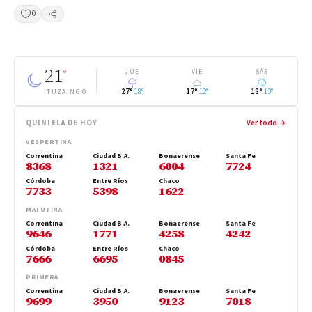
0
Compartir
21
°
JUE
VIE
SÁB
27°
18°
17°
12°
18°
13°
ITUZAINGÓ
QUINIELA DE HOY
Ver todo →
VESPERTINA
Correntina
Ciudad B.A.
Bonaerense
Santa Fe
8368
1321
6004
7724
Córdoba
Entre Ríos
Chaco
7733
5398
1622
MATUTINA
Correntina
Ciudad B.A.
Bonaerense
Santa Fe
9646
1771
4258
4242
Córdoba
Entre Ríos
Chaco
7666
6695
0845
PRIMERA
Correntina
Ciudad B.A.
Bonaerense
Santa Fe
9699
3950
9123
7018