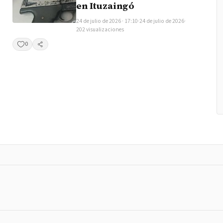
en Ituzaingó
24 de julio de 2026 · 17:10
·
24 de julio de 2026
·
202 visualizaciones
0
Compartir