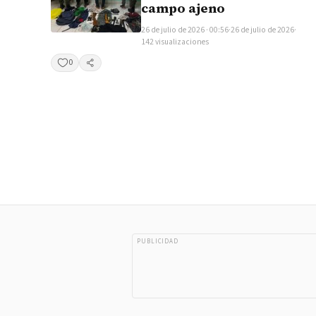
campo ajeno
26 de julio de 2026 · 00:56
·
26 de julio de 2026
·
142 visualizaciones
0
Compartir
PUBLICIDAD