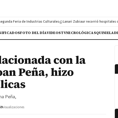
nda Feria de Industrias Culturales
Lanari Zubiaur recorrió hospitales de l
SIFICADOS
FOTO DEL DÍA
VIDEOS
TV
NECROLÓGICAS
QUINIELA
D
lacionada con la
oan Peña, hizo
licas
ina Peña,
69
visualizaciones