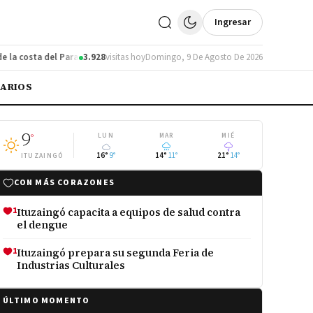
Ingresar
a costa del Paraná
Detuvieron a un cazador furtivo armado en la Ruta 12
3.928
visitas hoy
Domingo, 9 De Agosto De 2026
IARIOS
9
°
LUN
MAR
MIÉ
16°
9°
14°
11°
21°
14°
ITUZAINGÓ
CON MÁS CORAZONES
1
Ituzaingó capacita a equipos de salud contra
el dengue
1
Ituzaingó prepara su segunda Feria de
Industrias Culturales
ÚLTIMO MOMENTO