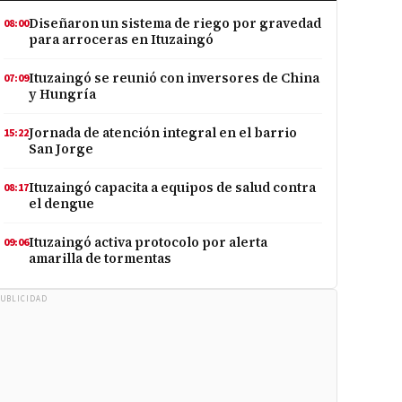
Diseñaron un sistema de riego por gravedad
08:00
para arroceras en Ituzaingó
Ituzaingó se reunió con inversores de China
07:09
y Hungría
Jornada de atención integral en el barrio
15:22
San Jorge
Ituzaingó capacita a equipos de salud contra
08:17
el dengue
Ituzaingó activa protocolo por alerta
09:06
amarilla de tormentas
UBLICIDAD