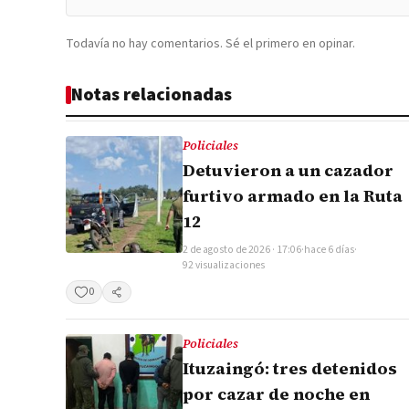
Todavía no hay comentarios. Sé el primero en opinar.
Notas relacionadas
Policiales
Detuvieron a un cazador
furtivo armado en la Ruta
12
2 de agosto de 2026 · 17:06
·
hace 6 días
·
92 visualizaciones
0
Compartir
Policiales
Ituzaingó: tres detenidos
por cazar de noche en