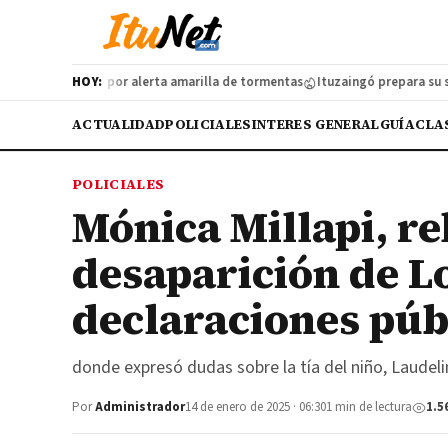
iva protocolo por alerta amarilla de tormentas
HOY:
Ituzaingó prepara su segu
ACTUALIDAD
POLICIALES
INTERES GENERAL
GUÍA
CLA
POLICIALES
Mónica Millapi, re
desaparición de L
declaraciones púb
donde expresó dudas sobre la tía del niño, Laudel
Por
Administrador
14 de enero de 2025 · 06:30
1 min de lectura
1.5