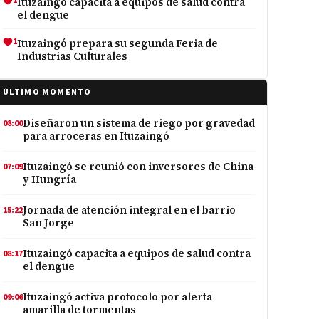
1
Ituzaingó capacita a equipos de salud contra
el dengue
1
Ituzaingó prepara su segunda Feria de
Industrias Culturales
ÚLTIMO MOMENTO
Diseñaron un sistema de riego por gravedad
08:00
para arroceras en Ituzaingó
Ituzaingó se reunió con inversores de China
07:09
y Hungría
Jornada de atención integral en el barrio
15:22
San Jorge
Ituzaingó capacita a equipos de salud contra
08:17
el dengue
Ituzaingó activa protocolo por alerta
09:06
amarilla de tormentas