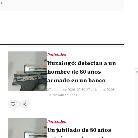
n.
Policiales
Ituzaingó: detectan a un
hombre de 80 años
P
armado en un banco
27 de julio de 2026 · 09:30
·
27 de julio de 2026
·
109 visualizaciones
0
Compartir
Policiales
Un jubilado de 80 años