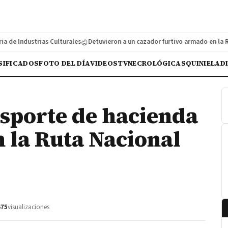
e Industrias Culturales
Detuvieron a un cazador furtivo armado en la Ruta
SIFICADOS
FOTO DEL DÍA
VIDEOS
TV
NECROLÓGICAS
QUINIELA
D
sporte de hacienda
n la Ruta Nacional
675
visualizaciones