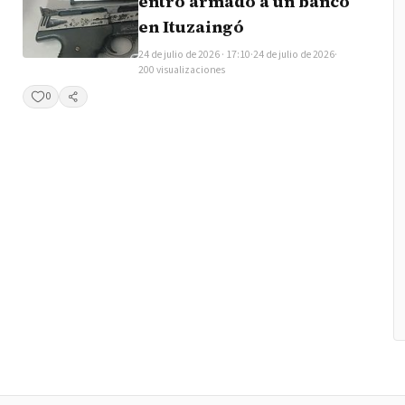
entró armado a un banco
en Ituzaingó
24 de julio de 2026 · 17:10
·
24 de julio de 2026
·
200 visualizaciones
0
Compartir