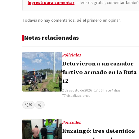
Ingresá para comentar
— leer es gratis, comentar tambié
Todavía no hay comentarios. Sé el primero en opinar.
Notas relacionadas
Policiales
Detuvieron a un cazador
furtivo armado en la Ruta
12
2 de agosto de 2026 · 17:06
·
hace 4 días
·
77 visualizaciones
0
Compartir
Policiales
Ituzaingó: tres detenidos