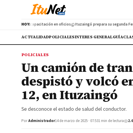
zó una nueva capacitación en oficios
HOY:
Ituzaingó prepara su segunda Feria d
ACTUALIDAD
POLICIALES
INTERES GENERAL
GUÍA
CLA
POLICIALES
Un camión de tran
despistó y volcó e
12, en Ituzaingó
Se desconoce el estado de salud del conductor.
Por
Administrador
14 de marzo de 2025 · 07:53
1 min de lectura
2.