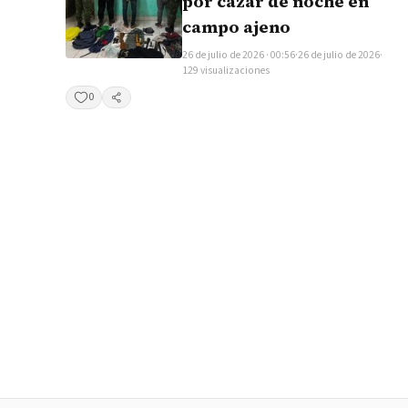
por cazar de noche en
campo ajeno
26 de julio de 2026 · 00:56
·
26 de julio de 2026
·
129 visualizaciones
0
Compartir