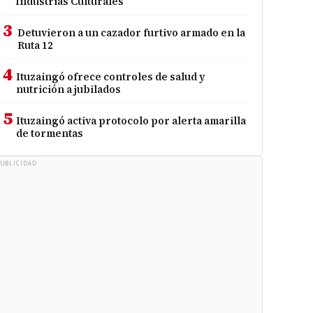
Industrias Culturales
3
Detuvieron a un cazador furtivo armado en la
Ruta 12
4
Ituzaingó ofrece controles de salud y
nutrición a jubilados
5
Ituzaingó activa protocolo por alerta amarilla
de tormentas
UBLICIDAD