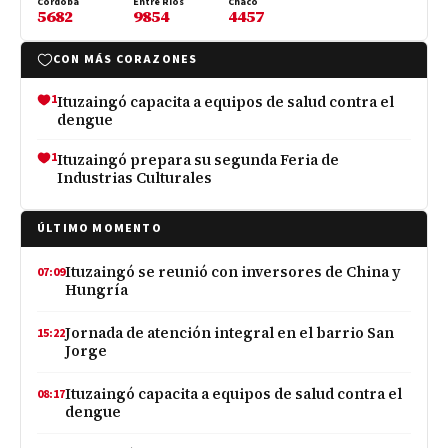
Córdoba
Entre Ríos
Chaco
5682
9854
4457
CON MÁS CORAZONES
1
Ituzaingó capacita a equipos de salud contra el
dengue
1
Ituzaingó prepara su segunda Feria de
Industrias Culturales
ÚLTIMO MOMENTO
Ituzaingó se reunió con inversores de China y
07:09
Hungría
Jornada de atención integral en el barrio San
15:22
Jorge
Ituzaingó capacita a equipos de salud contra el
08:17
dengue