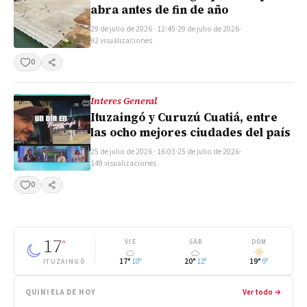
abra antes de fin de año
29 de julio de 2026 · 12:45
·
29 de julio de 2026
·
92 visualizaciones
0
Compartir
Interes General
Ituzaingó y Curuzú Cuatiá, entre
las ocho mejores ciudades del país
25 de julio de 2026 · 16:03
·
25 de julio de 2026
·
149 visualizaciones
0
Compartir
17
°
VIE
SÁB
DOM
17°
10°
20°
12°
19°
9°
ITUZAINGÓ
QUINIELA DE HOY
Ver todo →