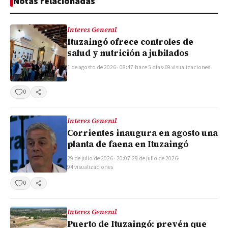
Notas relacionadas
Interes General
Ituzaingó ofrece controles de
salud y nutrición a jubilados
1 de agosto de 2026 · 08:47
·
hace 5 días
·
69 visualizaciones
0
Compartir
Interes General
Corrientes inaugura en agosto una
planta de faena en Ituzaingó
29 de julio de 2026 · 20:07
·
29 de julio de 2026
·
94 visualizaciones
0
Compartir
Interes General
Puerto de Ituzaingó: prevén que