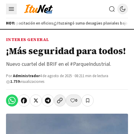
ueva capacitación en oficios
HOY:
Ituzaingó suma desagües pluviales bajo tierr
INTERES GENERAL
¡Más seguridad para todos!
Nuevo cuartel del BRIF en el #ParqueIndustrial.
Por
Administrador
4 de agosto de 2025 · 08:21
1 min de lectura
1.759
visualizaciones
0