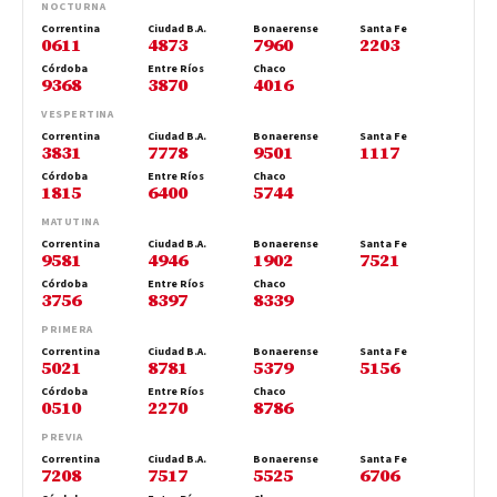
NOCTURNA
Correntina
Ciudad B.A.
Bonaerense
Santa Fe
0611
4873
7960
2203
Córdoba
Entre Ríos
Chaco
9368
3870
4016
VESPERTINA
Correntina
Ciudad B.A.
Bonaerense
Santa Fe
3831
7778
9501
1117
Córdoba
Entre Ríos
Chaco
1815
6400
5744
MATUTINA
Correntina
Ciudad B.A.
Bonaerense
Santa Fe
9581
4946
1902
7521
Córdoba
Entre Ríos
Chaco
3756
8397
8339
PRIMERA
Correntina
Ciudad B.A.
Bonaerense
Santa Fe
5021
8781
5379
5156
Córdoba
Entre Ríos
Chaco
0510
2270
8786
PREVIA
Correntina
Ciudad B.A.
Bonaerense
Santa Fe
7208
7517
5525
6706