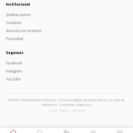
Institucional
Quiénes somos
Contacto
Anunciá con nosotros
Privacidad
Seguinos
Facebook
Instagram
YouTube
© 2000–2026 SantoTomeVirtual — El diario digital de Santo Tomé y su zona de
influencia · Corrientes, Argentina
Versión 7b98e71 · 2026-08-06