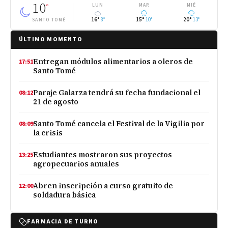
10
°
LUN
MAR
MIÉ
16°
8°
15°
10°
20°
13°
SANTO TOMÉ
ÚLTIMO MOMENTO
Entregan módulos alimentarios a oleros de
17:51
Santo Tomé
Paraje Galarza tendrá su fecha fundacional el
08:12
21 de agosto
Santo Tomé cancela el Festival de la Vigilia por
08:09
la crisis
Estudiantes mostraron sus proyectos
13:25
agropecuarios anuales
Abren inscripción a curso gratuito de
12:00
soldadura básica
FARMACIA DE TURNO