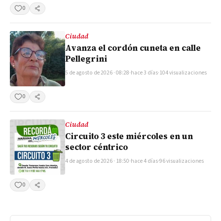
0
Compartir
Ciudad
Avanza el cordón cuneta en calle
Pellegrini
5 de agosto de 2026 · 08:28
·
hace 3 días
·
104 visualizaciones
0
Compartir
Ciudad
Circuito 3 este miércoles en un
sector céntrico
4 de agosto de 2026 · 18:50
·
hace 4 días
·
96 visualizaciones
0
Compartir