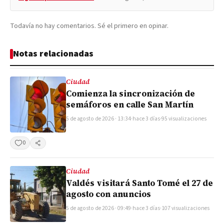
Todavía no hay comentarios. Sé el primero en opinar.
Notas relacionadas
Ciudad
Comienza la sincronización de
semáforos en calle San Martín
5 de agosto de 2026 · 13:34
·
hace 3 días
·
95 visualizaciones
0
Compartir
Ciudad
Valdés visitará Santo Tomé el 27 de
agosto con anuncios
5 de agosto de 2026 · 09:49
·
hace 3 días
·
107 visualizaciones