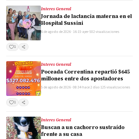
Interes General
Jornada de lactancia materna en el
Hospital Sussini
6 de agosto de 2026 · 16:15
·
ayer
·
502 visualizaciones
1
Compartir
Interes General
Poceada Correntina repartió $645
millones entre dos apostadores
5 de agosto de 2026 · 08:34
·
hace 2 días
·
125 visualizaciones
1
Compartir
Interes General
Buscan a un cachorro sustraído
frente a su casa