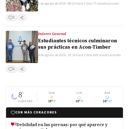
5 de agosto de 2026 · 08:22
·
hace 2 días
·
77 visualizaciones
1
Compartir
Interes General
Estudiantes técnicos culminaron
sus prácticas en Acon-Timber
4 de agosto de 2026 · 20:16
·
hace 3 días
·
639 visualizaciones
2
Compartir
8
°
DOM
LUN
MAR
18°
8°
16°
9°
16°
10°
VIRASORO
CON MÁS CORAZONES
2
Debilidad en las piernas: por qué aparece y