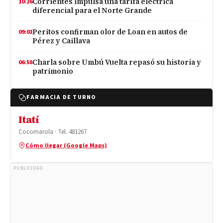
Corrientes impulsa una tarifa eléctrica
10:26
diferencial para el Norte Grande
Peritos confirman olor de Loan en autos de
09:03
Pérez y Caillava
Charla sobre Umbú Vuelta repasó su historia y
06:58
patrimonio
FARMACIA DE TURNO
Itatí
Cocomarola · Tel. 481267
Cómo llegar (Google Maps)
PUBLICIDAD