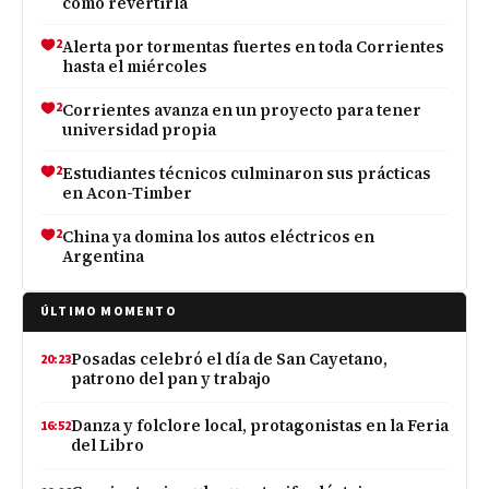
cómo revertirla
2
Alerta por tormentas fuertes en toda Corrientes
hasta el miércoles
2
Corrientes avanza en un proyecto para tener
universidad propia
2
Estudiantes técnicos culminaron sus prácticas
en Acon-Timber
2
China ya domina los autos eléctricos en
Argentina
ÚLTIMO MOMENTO
Posadas celebró el día de San Cayetano,
20:23
patrono del pan y trabajo
Danza y folclore local, protagonistas en la Feria
16:52
del Libro