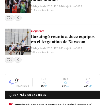
26 de julio de 2026 · 12:25
·
26 de julio de 2026
·
118 visualizaciones
0
Compartir
Deportes
Ituzaingó reunió a doce equipos
en el Argentino de Newcom
23 de julio de 2026 · 17:22
·
23 de julio de 2026
·
164 visualizaciones
0
Compartir
9
°
LUN
MAR
MIÉ
16°
9°
14°
11°
21°
14°
ITUZAINGÓ
CON MÁS CORAZONES
1
Ituzaingó capacita a equipos de salud contra el