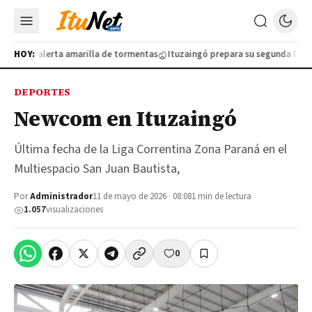
lo por alerta amarilla de tormentas
HOY:
Ituzaingó prepara su segunda Feria d
DEPORTES
Newcom en Ituzaingó
Última fecha de la Liga Correntina Zona Paraná en el
Multiespacio San Juan Bautista,
Por
Administrador
11 de mayo de 2026 · 08:08
1 min de lectura
1.057
visualizaciones
0