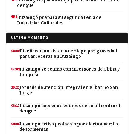
dengue
1
Ituzaingó prepara su segunda Feria de
Industrias Culturales
ÚLTIMO MOMENTO
Diseñaron un sistema de riego por gravedad
08:00
para arroceras en Ituzaingó
Ituzaingó se reunió con inversores de China y
07:09
Hungría
Jornada de atención integral en el barrio San
15:22
Jorge
Ituzaingó capacita a equipos de salud contra el
08:17
dengue
Ituzaingó activa protocolo por alerta amarilla
09:06
de tormentas