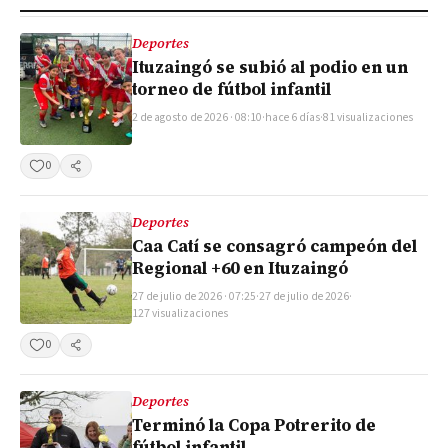
Deportes
Ituzaingó se subió al podio en un
torneo de fútbol infantil
2 de agosto de 2026 · 08:10
·
hace 6 días
·
81 visualizaciones
0
Compartir
Deportes
Caa Catí se consagró campeón del
Regional +60 en Ituzaingó
27 de julio de 2026 · 07:25
·
27 de julio de 2026
·
127 visualizaciones
0
Compartir
Deportes
Terminó la Copa Potrerito de
fútbol infantil