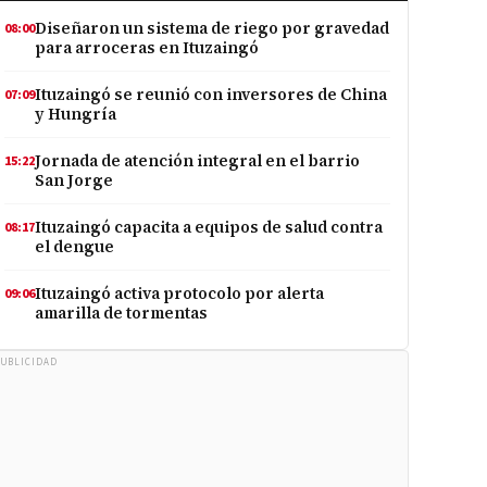
Diseñaron un sistema de riego por gravedad
08:00
para arroceras en Ituzaingó
Ituzaingó se reunió con inversores de China
07:09
y Hungría
Jornada de atención integral en el barrio
15:22
San Jorge
Ituzaingó capacita a equipos de salud contra
08:17
el dengue
Ituzaingó activa protocolo por alerta
09:06
amarilla de tormentas
UBLICIDAD