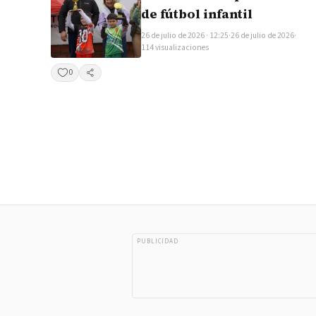
de fútbol infantil
26 de julio de 2026 · 12:25
·
26 de julio de 2026
·
114 visualizaciones
0
Compartir
PUBLICIDAD