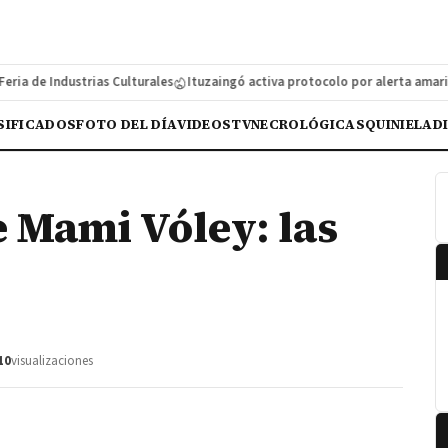
 de Industrias Culturales
Ituzaingó activa protocolo por alerta amarilla
SIFICADOS
FOTO DEL DÍA
VIDEOS
TV
NECROLÓGICAS
QUINIELA
D
 Mami Vóley: las
10
visualizaciones