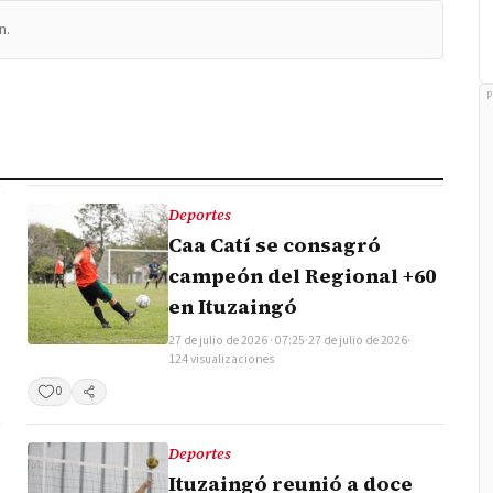
n.
P
Deportes
Caa Catí se consagró
campeón del Regional +60
en Ituzaingó
27 de julio de 2026 · 07:25
·
27 de julio de 2026
·
124 visualizaciones
0
Compartir
Deportes
Ituzaingó reunió a doce