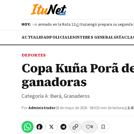
n cazador furtivo armado en la Ruta 12
HOY:
Ituzaingó prepara su segunda Feria
ACTUALIDAD
POLICIALES
INTERES GENERAL
GUÍA
CLA
DEPORTES
Copa Kuña Porã de
ganadoras
Categoría A: Iberá, Granaderos
Por
Administrador
28 de mayo de 2026 · 08:03
1 min de lectura
1.0
0