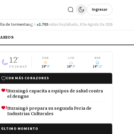
Ingresar
 de tormentas
Ituzaingó se subió al podio en un torneo de fútbol infantil
2.703
visitas hoy
Sábado, 8 De Agosto De 2026
IARIOS
12
°
DOM
LUN
MAR
19°
9°
16°
9°
14°
11°
ITUZAINGÓ
CON MÁS CORAZONES
1
Ituzaingó capacita a equipos de salud contra
el dengue
1
Ituzaingó prepara su segunda Feria de
Industrias Culturales
ÚLTIMO MOMENTO