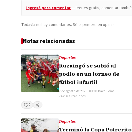
Ingresá para comentar
— leer es gratis, comentar tambié
Todavía no hay comentarios. Sé el primero en opinar.
Notas relacionadas
Deportes
Ituzaingó se subió al
podio en un torneo de
fútbol infantil
2 de agosto de 2026 · 08:10
·
hace 5 días
·
74 visualizaciones
0
Compartir
Deportes
Terminó la Copa Potrerito