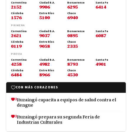
Correntina
Ciudad B.A.
Bonaerense
Santa Fe
2152
9906
6295
6414
Córdoba
Entre Ríos
Chaco
1576
5100
6940
PRIMERA
Correntina
Ciudad B.A.
Bonaerense
Santa Fe
2621
9037
0895
6087
Córdoba
Entre Ríos
Chaco
0119
9058
2335
PREVIA
Correntina
Ciudad B.A.
Bonaerense
Santa Fe
4258
4982
8793
4901
Córdoba
Entre Ríos
Chaco
6484
8966
4530
CON MÁS CORAZONES
1
Ituzaingó capacita a equipos de salud contra el
dengue
1
Ituzaingó prepara su segunda Feria de
Industrias Culturales