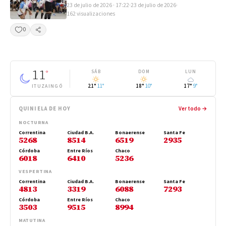
23 de julio de 2026 · 17:22
·
23 de julio de 2026
·
162 visualizaciones
0
Compartir
11
°
SÁB
DOM
LUN
21°
11°
18°
10°
17°
9°
ITUZAINGÓ
QUINIELA DE HOY
Ver todo →
NOCTURNA
Correntina
Ciudad B.A.
Bonaerense
Santa Fe
5268
8514
6519
2935
Córdoba
Entre Ríos
Chaco
6018
6410
5236
VESPERTINA
Correntina
Ciudad B.A.
Bonaerense
Santa Fe
4813
3319
6088
7293
Córdoba
Entre Ríos
Chaco
3503
9515
8994
MATUTINA