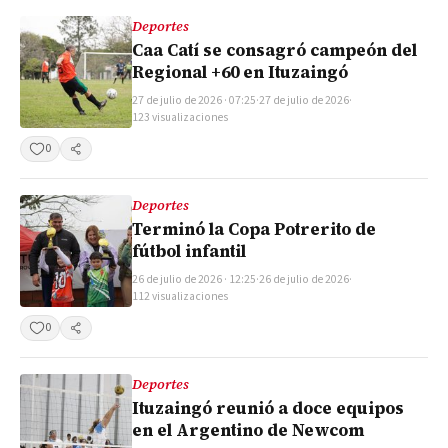
Deportes
Caa Catí se consagró campeón del
Regional +60 en Ituzaingó
27 de julio de 2026 · 07:25
·
27 de julio de 2026
·
123 visualizaciones
0
Compartir
Deportes
Terminó la Copa Potrerito de
fútbol infantil
26 de julio de 2026 · 12:25
·
26 de julio de 2026
·
112 visualizaciones
0
Compartir
Deportes
Ituzaingó reunió a doce equipos
en el Argentino de Newcom