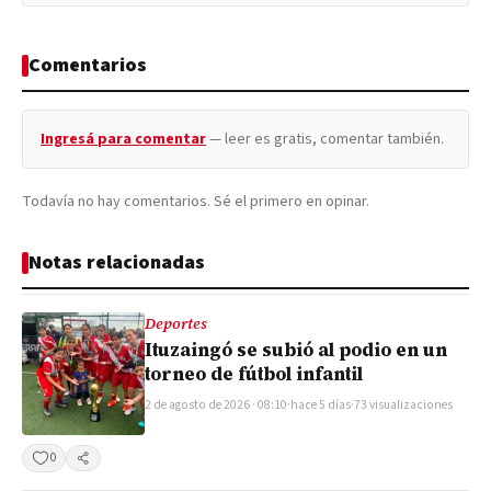
Comentarios
Ingresá para comentar
— leer es gratis, comentar también.
Todavía no hay comentarios. Sé el primero en opinar.
Notas relacionadas
Deportes
Ituzaingó se subió al podio en un
torneo de fútbol infantil
2 de agosto de 2026 · 08:10
·
hace 5 días
·
73 visualizaciones
0
Compartir