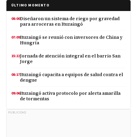
ÚLTIMO MOMENTO
Diseñaron un sistema de riego por gravedad
08:00
para arroceras en Ituzaingó
Ituzaingó se reunió con inversores de China y
07:09
Hungría
Jornada de atención integral en el barrio San
15:22
Jorge
Ituzaingó capacita a equipos de salud contra el
08:17
dengue
Ituzaingó activa protocolo por alerta amarilla
09:06
de tormentas
PUBLICIDAD