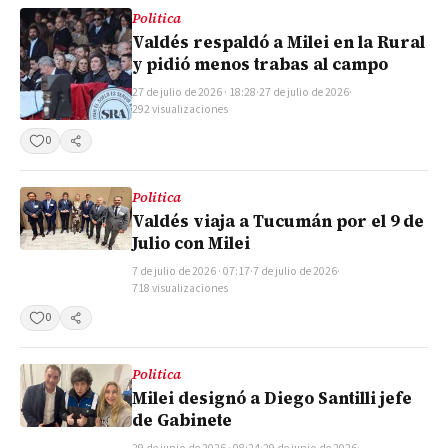
Politica
Valdés respaldó a Milei en la Rural
y pidió menos trabas al campo
27 de julio de 2026 · 18:28
·
27 de julio de 2026
·
292 visualizaciones
0
Compartir
Politica
Valdés viaja a Tucumán por el 9 de
Julio con Milei
7 de julio de 2026 · 07:17
·
7 de julio de 2026
·
718 visualizaciones
0
Compartir
Politica
Milei designó a Diego Santilli jefe
de Gabinete