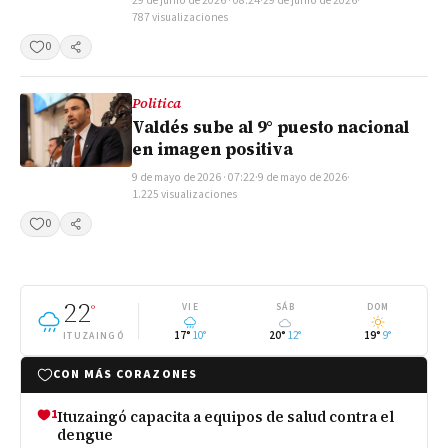
29 de junio de 2026 · 08:24
·
29 de junio de 2026
·
787 visualizaciones
0
Compartir
Politica
Valdés sube al 9° puesto nacional
en imagen positiva
9 de mayo de 2026 · 07:22
·
9 de mayo de 2026
·
1.225 visualizaciones
0
Compartir
22
°
VIE
SÁB
DOM
17°
10°
20°
12°
19°
9°
ITUZAINGÓ
CON MÁS CORAZONES
1
Ituzaingó capacita a equipos de salud contra el
dengue