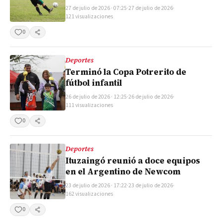
27 de julio de 2026 · 07:25
·
27 de julio de 2026
·
121 visualizaciones
0
Compartir
Deportes
Terminó la Copa Potrerito de
fútbol infantil
26 de julio de 2026 · 12:25
·
26 de julio de 2026
·
111 visualizaciones
0
Compartir
Deportes
Ituzaingó reunió a doce equipos
en el Argentino de Newcom
23 de julio de 2026 · 17:22
·
23 de julio de 2026
·
162 visualizaciones
0
Compartir