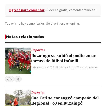
Ingresá para comentar
— leer es gratis, comentar también.
Todavía no hay comentarios. Sé el primero en opinar.
Notas relacionadas
Deportes
Ituzaingó se subió al podio en un
torneo de fútbol infantil
2 de agosto de 2026 · 08:10
·
hace 5 días
·
72 visualizaciones
0
Compartir
Deportes
Caa Catí se consagró campeón del
Regional +60 en Ituzaingó