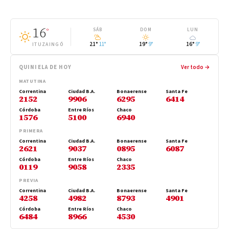
16
°
SÁB
DOM
LUN
21°
11°
19°
9°
16°
9°
ITUZAINGÓ
QUINIELA DE HOY
Ver todo →
MATUTINA
Correntina
Ciudad B.A.
Bonaerense
Santa Fe
2152
9906
6295
6414
Córdoba
Entre Ríos
Chaco
1576
5100
6940
PRIMERA
Correntina
Ciudad B.A.
Bonaerense
Santa Fe
2621
9037
0895
6087
Córdoba
Entre Ríos
Chaco
0119
9058
2335
PREVIA
Correntina
Ciudad B.A.
Bonaerense
Santa Fe
4258
4982
8793
4901
Córdoba
Entre Ríos
Chaco
6484
8966
4530