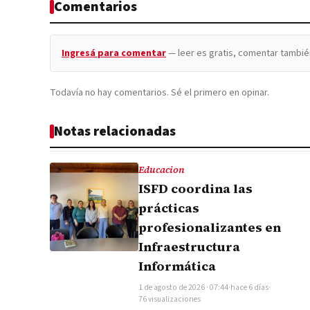
Comentarios
Ingresá para comentar
— leer es gratis, comentar tambié
Todavía no hay comentarios. Sé el primero en opinar.
Notas relacionadas
Educacion
ISFD coordina las
prácticas
profesionalizantes en
Infraestructura
Informática
1 de agosto de 2026 · 07:44
·
hace 6 días
·
76 visualizaciones