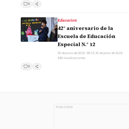
0
Compartir
Educacion
42° aniversario de la
Escuela de Educación
Especial N.° 12
30 de junio de 2026 · 08:31
·
30 de junio de 2026
·
640 visualizaciones
0
Compartir
PUBLICIDAD