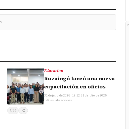
n.
P
Educacion
Ituzaingó lanzó una nueva
capacitación en oficios
31 de julio de 2026 · 19:12
·
31 de julio de 2026
·
128 visualizaciones
0
Compartir