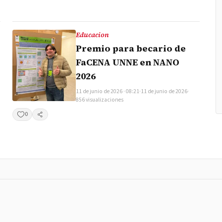
Educacion
Premio para becario de
FaCENA UNNE en NANO
2026
11 de junio de 2026 · 08:21
·
11 de junio de 2026
·
856 visualizaciones
0
Compartir