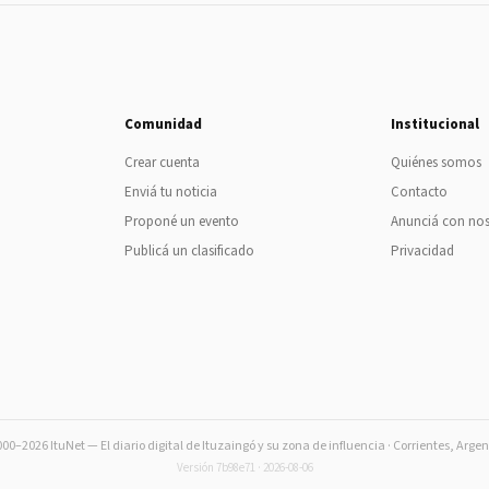
Comunidad
Institucional
Crear cuenta
Quiénes somos
Enviá tu noticia
Contacto
Proponé un evento
Anunciá con no
Publicá un clasificado
Privacidad
00–2026 ItuNet — El diario digital de Ituzaingó y su zona de influencia · Corrientes, Arge
Versión 7b98e71 · 2026-08-06