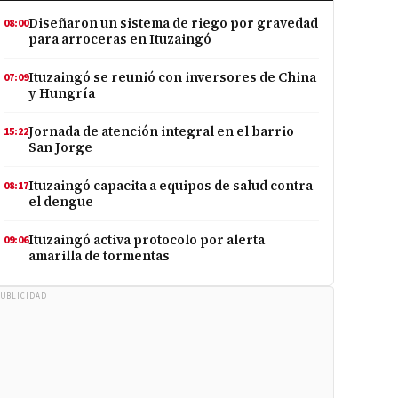
Diseñaron un sistema de riego por gravedad
08:00
para arroceras en Ituzaingó
Ituzaingó se reunió con inversores de China
07:09
y Hungría
Jornada de atención integral en el barrio
15:22
San Jorge
Ituzaingó capacita a equipos de salud contra
08:17
el dengue
Ituzaingó activa protocolo por alerta
09:06
amarilla de tormentas
UBLICIDAD