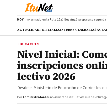
n cazador furtivo armado en la Ruta 12
HOY:
Ituzaingó prepara su segunda Feria
ACTUALIDAD
POLICIALES
INTERES GENERAL
GUÍA
CLA
EDUCACION
Nivel Inicial: Com
inscripciones onli
lectivo 2026
Desde el Ministerio de Educación de Corrientes di
Por
Administrador
4 de noviembre de 2025 · 09:40
1 min de lectura