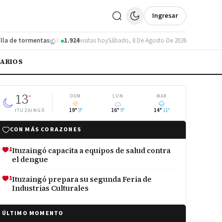
Ingresar
de tormentas
Ituzaingó se subió al podio en un torneo de fútbol infantil
1.924
visitas hoy
Sábado, 8 De Agosto De 2026
IARIOS
13
°
DOM
LUN
MAR
19°
9°
16°
9°
14°
11°
ITUZAINGÓ
CON MÁS CORAZONES
1
Ituzaingó capacita a equipos de salud contra
el dengue
1
Ituzaingó prepara su segunda Feria de
Industrias Culturales
ÚLTIMO MOMENTO