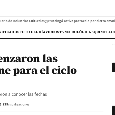
 de Industrias Culturales
Ituzaingó activa protocolo por alerta amarilla 
SIFICADOS
FOTO DEL DÍA
VIDEOS
TV
NECROLÓGICAS
QUINIELA
D
enzaron las
ne para el ciclo
eron a conocer las fechas
1.739
visualizaciones