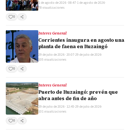
1 de agosto de 2026 · 08:47
·
1 de agosto de 2026
·
78 visualizaciones
0
Compartir
Interes General
Corrientes inaugura en agosto una
planta de faena en Ituzaingó
29 de julio de 2026 · 20:07
·
29 de julio de 2026
·
105 visualizaciones
0
Compartir
Interes General
Puerto de Ituzaingó: prevén que
abra antes de fin de año
29 de julio de 2026 · 12:45
·
29 de julio de 2026
·
101 visualizaciones
0
Compartir