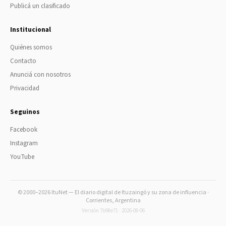
Publicá un clasificado
Institucional
Quiénes somos
Contacto
Anunciá con nosotros
Privacidad
Seguinos
Facebook
Instagram
YouTube
© 2000–2026 ItuNet — El diario digital de Ituzaingó y su zona de influencia ·
Corrientes, Argentina
Versión 7b98e71 · 2026-08-06