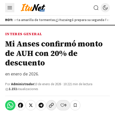
 por alerta amarilla de tormentas
HOY:
Ituzaingó prepara su segunda Feria de 
INTERES GENERAL
Mi Anses confirmó monto
de AUH con 20% de
descuento
en enero de 2026.
Por
Administrador
10 de enero de 2026 · 10:22
1 min de lectura
1.151
visualizaciones
0