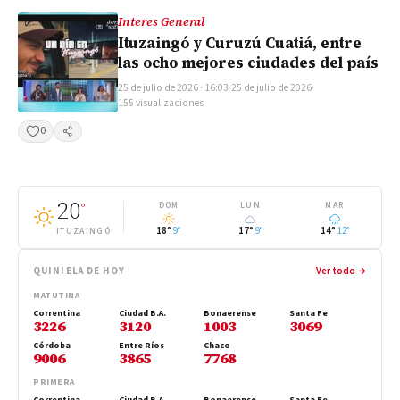
Interes General
Ituzaingó y Curuzú Cuatiá, entre
las ocho mejores ciudades del país
25 de julio de 2026 · 16:03
·
25 de julio de 2026
·
155 visualizaciones
0
Compartir
20
°
DOM
LUN
MAR
18°
9°
17°
9°
14°
12°
ITUZAINGÓ
QUINIELA DE HOY
Ver todo →
MATUTINA
Correntina
Ciudad B.A.
Bonaerense
Santa Fe
3226
3120
1003
3069
Córdoba
Entre Ríos
Chaco
9006
3865
7768
PRIMERA
Correntina
Ciudad B.A.
Bonaerense
Santa Fe