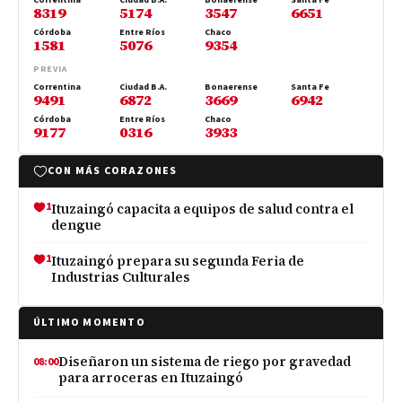
8319
5174
3547
6651
Córdoba
Entre Ríos
Chaco
1581
5076
9354
PREVIA
Correntina
Ciudad B.A.
Bonaerense
Santa Fe
9491
6872
3669
6942
Córdoba
Entre Ríos
Chaco
9177
0316
3933
CON MÁS CORAZONES
1
Ituzaingó capacita a equipos de salud contra el
dengue
1
Ituzaingó prepara su segunda Feria de
Industrias Culturales
ÚLTIMO MOMENTO
Diseñaron un sistema de riego por gravedad
08:00
para arroceras en Ituzaingó