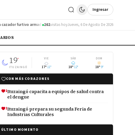
Ingresar
zador furtivo armado en la Ruta 12
262
visitas hoy
Corrientes negocia con Paraguay mejor
Jueves, 6 De Agosto De 2026
IARIOS
19
°
VIE
SÁB
DOM
17°
11°
18°
12°
18°
9°
ITUZAINGÓ
CON MÁS CORAZONES
1
Ituzaingó capacita a equipos de salud contra
el dengue
1
Ituzaingó prepara su segunda Feria de
Industrias Culturales
ÚLTIMO MOMENTO