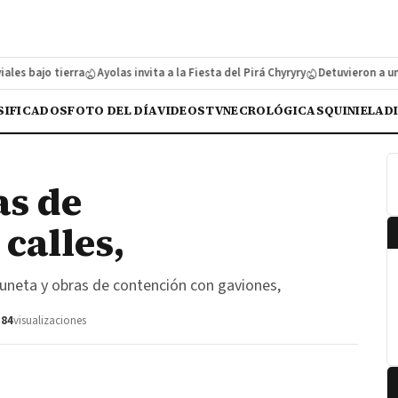
s bajo tierra
Ayolas invita a la Fiesta del Pirá Chyryry
Detuvieron a un ca
SIFICADOS
FOTO DEL DÍA
VIDEOS
TV
NECROLÓGICAS
QUINIELA
D
as de
calles,
cuneta y obras de contención con gaviones,
384
visualizaciones