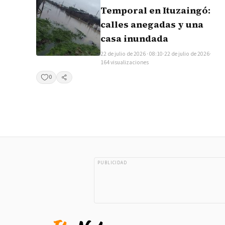
Temporal en Ituzaingó:
calles anegadas y una
casa inundada
22 de julio de 2026 · 08:10
·
22 de julio de 2026
·
164 visualizaciones
0
Compartir
PUBLICIDAD