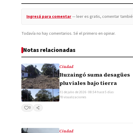
Ingresá para comentar
— leer es gratis, comentar tambié
Todavía no hay comentarios. Sé el primero en opinar.
Notas relacionadas
Ciudad
Ituzaingó suma desagües
pluviales bajo tierra
31 de julio de 2026 · 08:54
·
hace 5 días
·
78 visualizaciones
0
Compartir
Ciudad