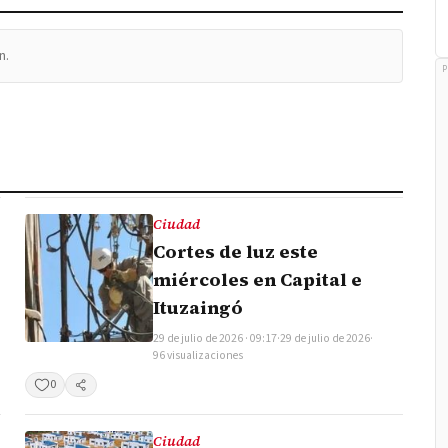
n.
P
Ciudad
Cortes de luz este
miércoles en Capital e
Ituzaingó
29 de julio de 2026 · 09:17
·
29 de julio de 2026
·
96 visualizaciones
0
Compartir
Ciudad