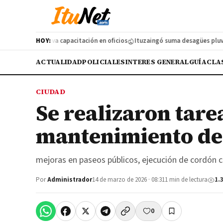
 lanzó una nueva capacitación en oficios
HOY:
Ituzaingó suma desagües pluviale
ACTUALIDAD
POLICIALES
INTERES GENERAL
GUÍA
CLA
CIUDAD
Se realizaron tare
mantenimiento de 
mejoras en paseos públicos, ejecución de cordón 
Por
Administrador
14 de marzo de 2026 · 08:31
1 min de lectura
1.
0