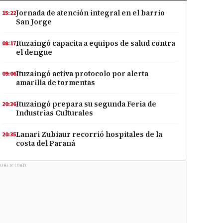
Jornada de atención integral en el barrio
15:22
San Jorge
Ituzaingó capacita a equipos de salud contra
08:17
el dengue
Ituzaingó activa protocolo por alerta
09:06
amarilla de tormentas
Ituzaingó prepara su segunda Feria de
20:36
Industrias Culturales
Lanari Zubiaur recorrió hospitales de la
20:35
costa del Paraná
UBLICIDAD