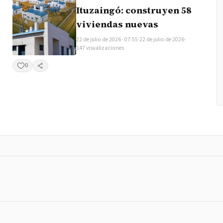
Ituzaingó: construyen 58
viviendas nuevas
22 de julio de 2026 · 07:55
·
22 de julio de 2026
·
147 visualizaciones
0
Compartir