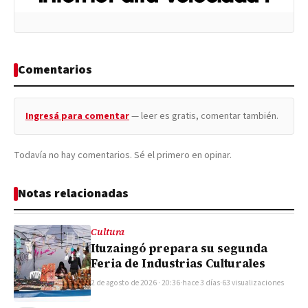
Comentarios
Ingresá para comentar
— leer es gratis, comentar también.
Todavía no hay comentarios. Sé el primero en opinar.
Notas relacionadas
Cultura
Ituzaingó prepara su segunda
Feria de Industrias Culturales
2 de agosto de 2026 · 20:36
·
hace 3 días
·
63 visualizaciones