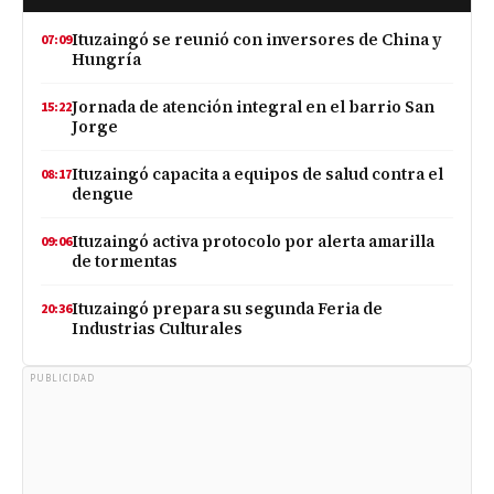
Ituzaingó se reunió con inversores de China y
07:09
Hungría
Jornada de atención integral en el barrio San
15:22
Jorge
Ituzaingó capacita a equipos de salud contra el
08:17
dengue
Ituzaingó activa protocolo por alerta amarilla
09:06
de tormentas
Ituzaingó prepara su segunda Feria de
20:36
Industrias Culturales
PUBLICIDAD