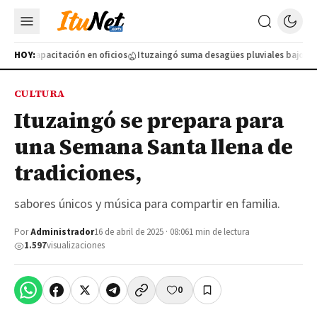
ueva capacitación en oficios
HOY:
Ituzaingó suma desagües pluviales bajo tierr
CULTURA
Ituzaingó se prepara para
una Semana Santa llena de
tradiciones,
sabores únicos y música para compartir en familia.
Por
Administrador
16 de abril de 2025 · 08:06
1 min de lectura
1.597
visualizaciones
0