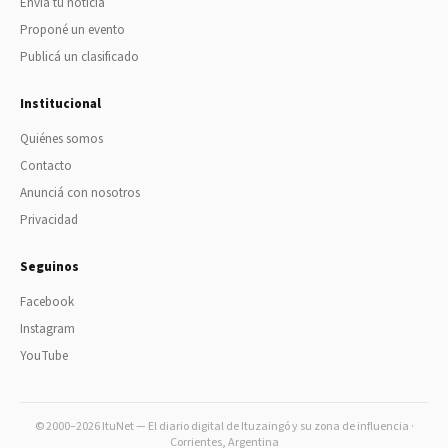
Enviá tu noticia
Proponé un evento
Publicá un clasificado
Institucional
Quiénes somos
Contacto
Anunciá con nosotros
Privacidad
Seguinos
Facebook
Instagram
YouTube
© 2000–2026 ItuNet — El diario digital de Ituzaingó y su zona de influencia ·
Corrientes, Argentina