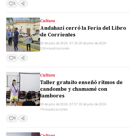
1
Compartir
Cultura
Andahazi cerró la Feria del Libro
de Corrientes
20 de julio de 2026 · 07:19
·
20 de julio de 2026
·
216 visualizaciones
0
Compartir
Cultura
Taller gratuito enseñó ritmos de
candombe y chamamé con
tambores
19 de julio de 2026 · 07:57
·
19 de julio de 2026
·
74 visualizaciones
0
Compartir
Cultura