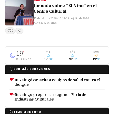
Jornada sobre “El Niño” en el
Centro Cultural
15 de julio de 2026 · 13:18
·
15 de julio de 2026
·
71 visualizaciones
0
Compartir
19
°
VIE
SÁB
DOM
17°
10°
20°
12°
19°
9°
ITUZAINGÓ
CON MÁS CORAZONES
1
Ituzaingó capacita a equipos de salud contra el
dengue
1
Ituzaingó prepara su segunda Feria de
Industrias Culturales
ÚLTIMO MOMENTO