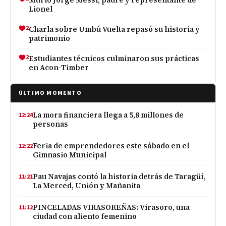
Lionel
2
Charla sobre Umbú Vuelta repasó su historia y
patrimonio
2
Estudiantes técnicos culminaron sus prácticas
en Acon-Timber
ÚLTIMO MOMENTO
La mora financiera llega a 5,8 millones de
12:24
personas
Feria de emprendedores este sábado en el
12:22
Gimnasio Municipal
Pau Navajas contó la historia detrás de Taragüí,
11:21
La Merced, Unión y Mañanita
PINCELADAS VIRASOREÑAS: Virasoro, una
11:12
ciudad con aliento femenino