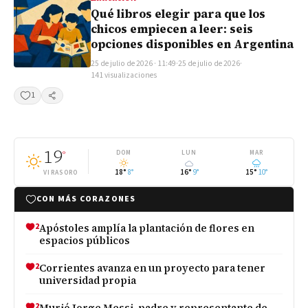
Qué libros elegir para que los
chicos empiecen a leer: seis
opciones disponibles en Argentina
25 de julio de 2026 · 11:49
·
25 de julio de 2026
·
141 visualizaciones
1
Compartir
19
°
DOM
LUN
MAR
18°
8°
16°
9°
15°
10°
VIRASORO
CON MÁS CORAZONES
2
Apóstoles amplía la plantación de flores en
espacios públicos
2
Corrientes avanza en un proyecto para tener
universidad propia
2
Murió Jorge Messi, padre y representante de