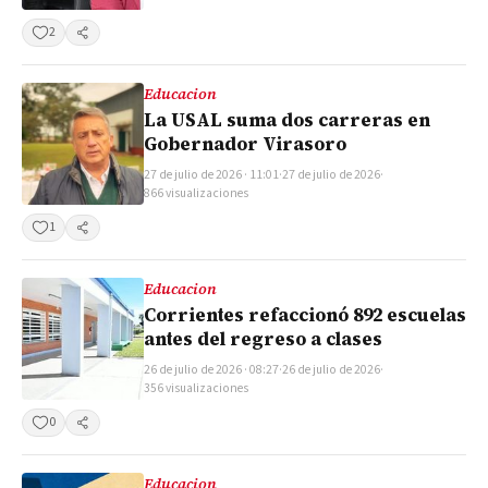
2
Compartir
Educacion
La USAL suma dos carreras en
Gobernador Virasoro
27 de julio de 2026 · 11:01
·
27 de julio de 2026
·
866 visualizaciones
1
Compartir
Educacion
Corrientes refaccionó 892 escuelas
antes del regreso a clases
26 de julio de 2026 · 08:27
·
26 de julio de 2026
·
356 visualizaciones
0
Compartir
Educacion