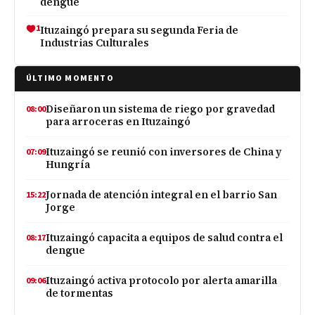
dengue
1
Ituzaingó prepara su segunda Feria de
Industrias Culturales
ÚLTIMO MOMENTO
Diseñaron un sistema de riego por gravedad
08:00
para arroceras en Ituzaingó
Ituzaingó se reunió con inversores de China y
07:09
Hungría
Jornada de atención integral en el barrio San
15:22
Jorge
Ituzaingó capacita a equipos de salud contra el
08:17
dengue
Ituzaingó activa protocolo por alerta amarilla
09:06
de tormentas