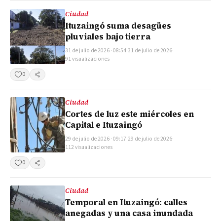
Ciudad
Ituzaingó suma desagües
pluviales bajo tierra
31 de julio de 2026 · 08:54
·
31 de julio de 2026
·
91 visualizaciones
0
Compartir
Ciudad
Cortes de luz este miércoles en
Capital e Ituzaingó
29 de julio de 2026 · 09:17
·
29 de julio de 2026
·
112 visualizaciones
0
Compartir
Ciudad
Temporal en Ituzaingó: calles
anegadas y una casa inundada