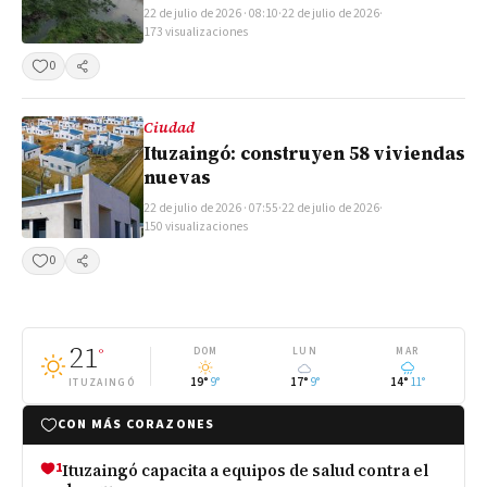
22 de julio de 2026 · 08:10
·
22 de julio de 2026
·
173 visualizaciones
0
Compartir
Ciudad
Ituzaingó: construyen 58 viviendas
nuevas
22 de julio de 2026 · 07:55
·
22 de julio de 2026
·
150 visualizaciones
0
Compartir
21
°
DOM
LUN
MAR
19°
9°
17°
9°
14°
11°
ITUZAINGÓ
CON MÁS CORAZONES
1
Ituzaingó capacita a equipos de salud contra el