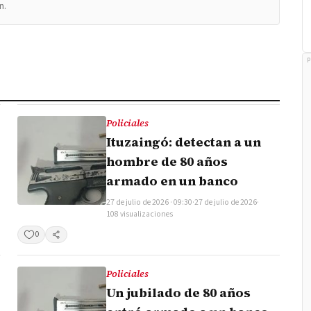
n.
P
Policiales
Ituzaingó: detectan a un
hombre de 80 años
armado en un banco
27 de julio de 2026 · 09:30
·
27 de julio de 2026
·
108 visualizaciones
0
Compartir
Policiales
Un jubilado de 80 años