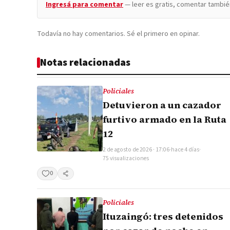
Ingresá para comentar
— leer es gratis, comentar tambié
Todavía no hay comentarios. Sé el primero en opinar.
Notas relacionadas
Policiales
Detuvieron a un cazador
furtivo armado en la Ruta
12
2 de agosto de 2026 · 17:06
·
hace 4 días
·
75 visualizaciones
0
Compartir
Policiales
Ituzaingó: tres detenidos