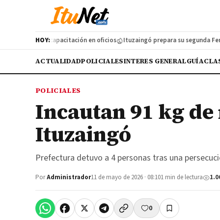
zó una nueva capacitación en oficios
HOY:
Ituzaingó prepara su segunda Feria d
ACTUALIDAD
POLICIALES
INTERES GENERAL
GUÍA
CLA
POLICIALES
Incautan 91 kg de
Ituzaingó
Prefectura detuvo a 4 personas tras una persecuci
Por
Administrador
11 de mayo de 2026 · 08:10
1 min de lectura
1.0
0