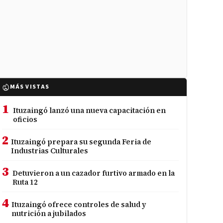
MÁS VISTAS
1
Ituzaingó lanzó una nueva capacitación en
oficios
2
Ituzaingó prepara su segunda Feria de
Industrias Culturales
3
Detuvieron a un cazador furtivo armado en la
Ruta 12
4
Ituzaingó ofrece controles de salud y
nutrición a jubilados