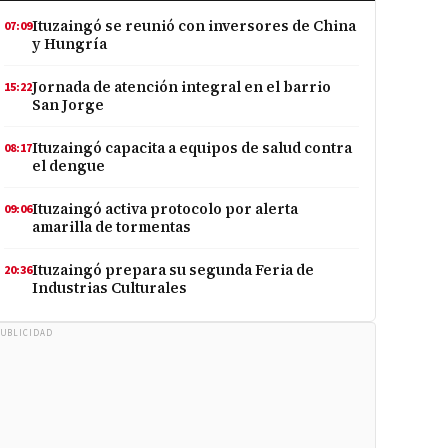
Ituzaingó se reunió con inversores de China
07:09
y Hungría
Jornada de atención integral en el barrio
15:22
San Jorge
Ituzaingó capacita a equipos de salud contra
08:17
el dengue
Ituzaingó activa protocolo por alerta
09:06
amarilla de tormentas
Ituzaingó prepara su segunda Feria de
20:36
Industrias Culturales
UBLICIDAD