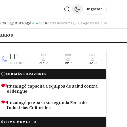
Ingresar
 12
Ituzaingó ofrece controles de salud y nutrición a jubilados
3.114
visitas hoy
Viernes, 7 De Agosto De 2026
Ituzaingó
IARIOS
11
°
SÁB
DOM
LUN
21°
12°
19°
9°
16°
10°
ITUZAINGÓ
CON MÁS CORAZONES
1
Ituzaingó capacita a equipos de salud contra
el dengue
1
Ituzaingó prepara su segunda Feria de
Industrias Culturales
ÚLTIMO MOMENTO