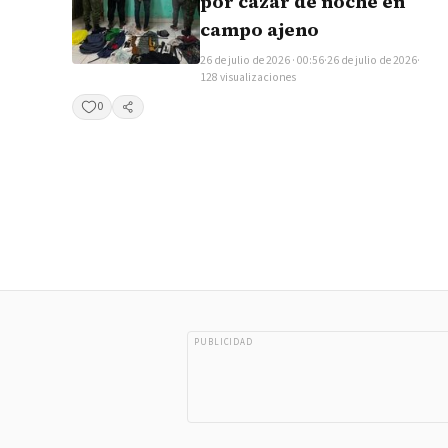
por cazar de noche en
campo ajeno
26 de julio de 2026 · 00:56
·
26 de julio de 2026
·
128 visualizaciones
0
Compartir
PUBLICIDAD