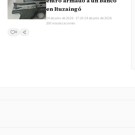
entró armado a un banco
en Ituzaingó
24 de julio de 2026 · 17:10
·
24 de julio de 2026
·
200 visualizaciones
0
Compartir