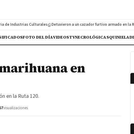
e Industrias Culturales
Detuvieron a un cazador furtivo armado en la Ruta
SIFICADOS
FOTO DEL DÍA
VIDEOS
TV
NECROLÓGICAS
QUINIELA
D
 marihuana en
ón en la Ruta 120.
67
visualizaciones