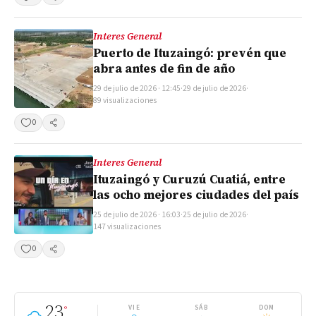
Compartir
Interes General
Puerto de Ituzaingó: prevén que
abra antes de fin de año
29 de julio de 2026 · 12:45
·
29 de julio de 2026
·
89 visualizaciones
0
Compartir
Interes General
Ituzaingó y Curuzú Cuatiá, entre
las ocho mejores ciudades del país
25 de julio de 2026 · 16:03
·
25 de julio de 2026
·
147 visualizaciones
0
Compartir
23
°
VIE
SÁB
DOM