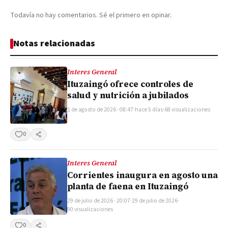
Todavía no hay comentarios. Sé el primero en opinar.
Notas relacionadas
Interes General
Ituzaingó ofrece controles de
salud y nutrición a jubilados
1 de agosto de 2026 · 08:47
·
hace 5 días
·
68 visualizaciones
0
Compartir
Interes General
Corrientes inaugura en agosto una
planta de faena en Ituzaingó
29 de julio de 2026 · 20:07
·
29 de julio de 2026
·
90 visualizaciones
0