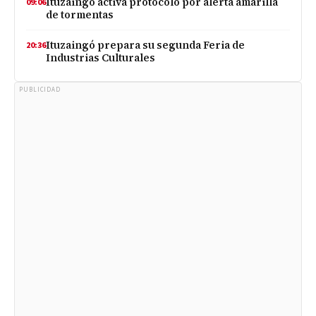
Ituzaingó activa protocolo por alerta amarilla
09:06
de tormentas
Ituzaingó prepara su segunda Feria de
20:36
Industrias Culturales
PUBLICIDAD