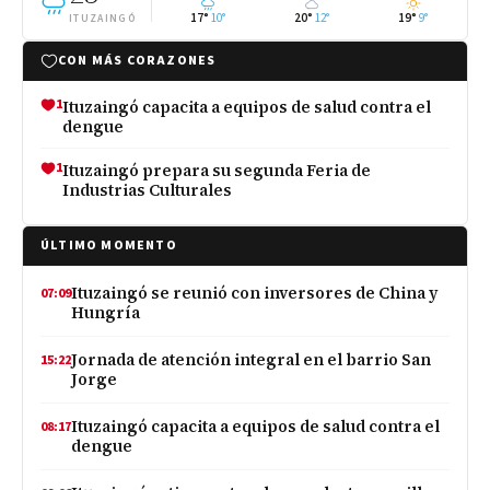
17°
10°
20°
12°
19°
9°
ITUZAINGÓ
CON MÁS CORAZONES
1
Ituzaingó capacita a equipos de salud contra el
dengue
1
Ituzaingó prepara su segunda Feria de
Industrias Culturales
ÚLTIMO MOMENTO
Ituzaingó se reunió con inversores de China y
07:09
Hungría
Jornada de atención integral en el barrio San
15:22
Jorge
Ituzaingó capacita a equipos de salud contra el
08:17
dengue