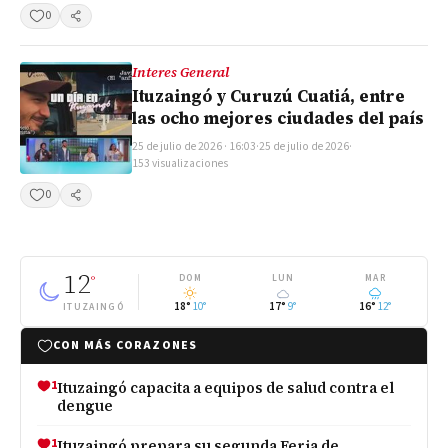
0
Compartir
Interes General
Ituzaingó y Curuzú Cuatiá, entre
las ocho mejores ciudades del país
25 de julio de 2026 · 16:03
·
25 de julio de 2026
·
153 visualizaciones
0
Compartir
12
°
DOM
LUN
MAR
18°
10°
17°
9°
16°
12°
ITUZAINGÓ
CON MÁS CORAZONES
1
Ituzaingó capacita a equipos de salud contra el
dengue
1
Ituzaingó prepara su segunda Feria de