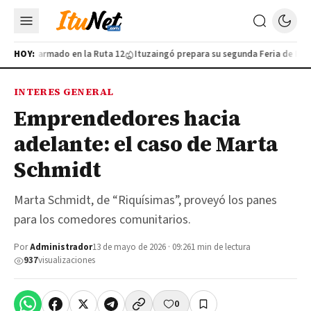
furtivo armado en la Ruta 12
HOY:
Ituzaingó prepara su segunda Feria de Indust
INTERES GENERAL
Emprendedores hacia
adelante: el caso de Marta
Schmidt
Marta Schmidt, de “Riquísimas”, proveyó los panes
para los comedores comunitarios.
Por
Administrador
13 de mayo de 2026 · 09:26
1 min de lectura
937
visualizaciones
0