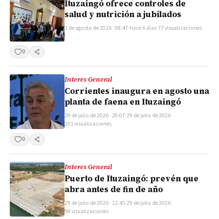
Ituzaingó ofrece controles de
salud y nutrición a jubilados
1 de agosto de 2026 · 08:47
·
hace 6 días
·
77 visualizaciones
0
Compartir
Interes General
Corrientes inaugura en agosto una
planta de faena en Ituzaingó
29 de julio de 2026 · 20:07
·
29 de julio de 2026
·
101 visualizaciones
0
Compartir
Interes General
Puerto de Ituzaingó: prevén que
abra antes de fin de año
29 de julio de 2026 · 12:45
·
29 de julio de 2026
·
98 visualizaciones