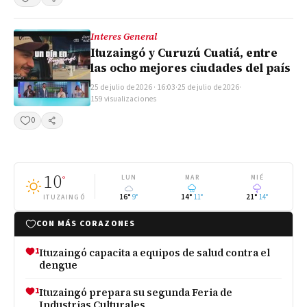
Compartir
Interes General
Ituzaingó y Curuzú Cuatiá, entre
las ocho mejores ciudades del país
25 de julio de 2026 · 16:03
·
25 de julio de 2026
·
159 visualizaciones
0
Compartir
10
°
LUN
MAR
MIÉ
16°
9°
14°
11°
21°
14°
ITUZAINGÓ
CON MÁS CORAZONES
1
Ituzaingó capacita a equipos de salud contra el
dengue
1
Ituzaingó prepara su segunda Feria de
Industrias Culturales