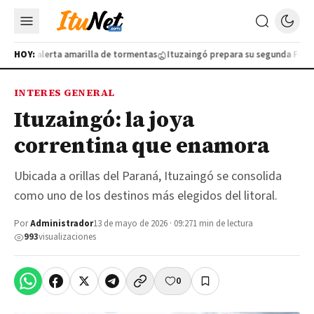
lo por alerta amarilla de tormentas
HOY:
Ituzaingó prepara su segunda Feria de
INTERES GENERAL
Ituzaingó: la joya
correntina que enamora
Ubicada a orillas del Paraná, Ituzaingó se consolida
como uno de los destinos más elegidos del litoral.
Por
Administrador
13 de mayo de 2026 · 09:27
1 min de lectura
993
visualizaciones
0