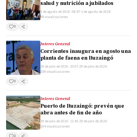
salud y nutrición a jubilados
1 de agosto de 2026 · 08:47
·
1 de agosto de 2026
·
88 visualizaciones
0
Compartir
Interes General
Corrientes inaugura en agosto una
planta de faena en Ituzaingó
29 de julio de 2026 · 20:07
·
29 de julio de 2026
·
108 visualizaciones
0
Compartir
Interes General
Puerto de Ituzaingó: prevén que
abra antes de fin de año
29 de julio de 2026 · 12:45
·
29 de julio de 2026
·
104 visualizaciones
0