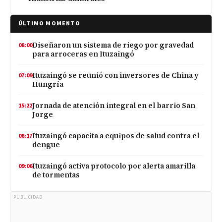
ÚLTIMO MOMENTO
Diseñaron un sistema de riego por gravedad
08:00
para arroceras en Ituzaingó
Ituzaingó se reunió con inversores de China y
07:09
Hungría
Jornada de atención integral en el barrio San
15:22
Jorge
Ituzaingó capacita a equipos de salud contra el
08:17
dengue
Ituzaingó activa protocolo por alerta amarilla
09:06
de tormentas
PUBLICIDAD