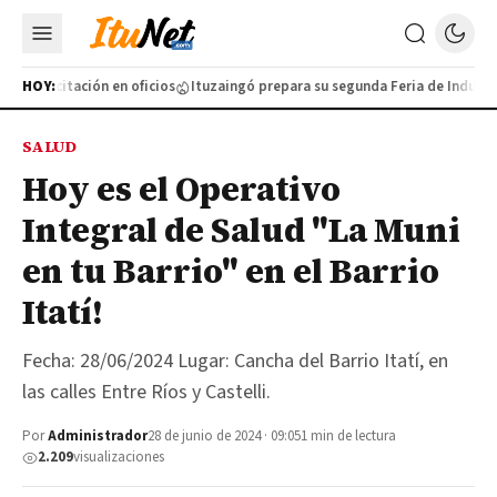
 capacitación en oficios
HOY:
Ituzaingó prepara su segunda Feria de Industrias
SALUD
Hoy es el Operativo
Integral de Salud "La Muni
en tu Barrio" en el Barrio
Itatí!
Fecha: 28/06/2024 Lugar: Cancha del Barrio Itatí, en
las calles Entre Ríos y Castelli.
Por
Administrador
28 de junio de 2024 · 09:05
1 min de lectura
2.209
visualizaciones