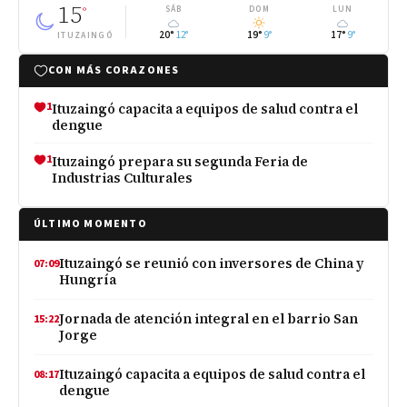
15
°
SÁB
DOM
LUN
20°
12°
19°
9°
17°
9°
ITUZAINGÓ
CON MÁS CORAZONES
1
Ituzaingó capacita a equipos de salud contra el
dengue
1
Ituzaingó prepara su segunda Feria de
Industrias Culturales
ÚLTIMO MOMENTO
Ituzaingó se reunió con inversores de China y
07:09
Hungría
Jornada de atención integral en el barrio San
15:22
Jorge
Ituzaingó capacita a equipos de salud contra el
08:17
dengue