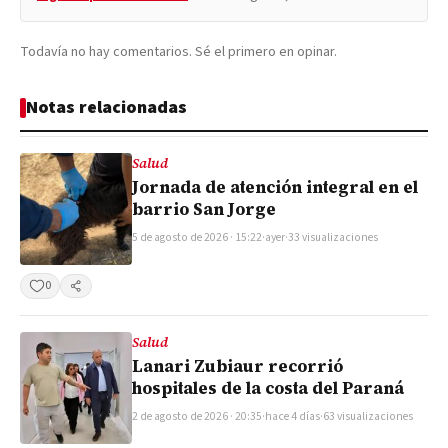
Todavía no hay comentarios. Sé el primero en opinar.
Notas relacionadas
Salud
Jornada de atención integral en el
barrio San Jorge
5 de agosto de 2026 · 15:22
·
ayer
·
33 visualizaciones
0
Compartir
Salud
Lanari Zubiaur recorrió
hospitales de la costa del Paraná
2 de agosto de 2026 · 20:35
·
hace 4 días
·
63 visualizaciones