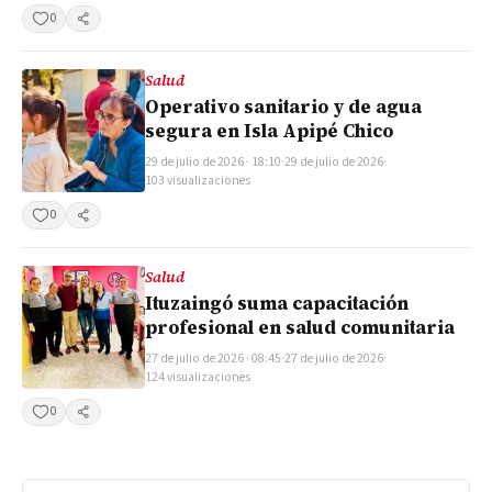
0
Compartir
Salud
Operativo sanitario y de agua
segura en Isla Apipé Chico
29 de julio de 2026 · 18:10
·
29 de julio de 2026
·
103 visualizaciones
0
Compartir
Salud
Ituzaingó suma capacitación
profesional en salud comunitaria
27 de julio de 2026 · 08:45
·
27 de julio de 2026
·
124 visualizaciones
0
Compartir